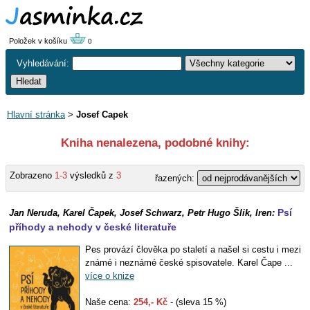
Položek v košíku
0
Vyhledávání:
Hlavní stránka
>
Josef Capek
Kniha nenalezena, podobné knihy:
Zobrazeno
1-3
výsledků z
3
řazených:
Psí
Jan Neruda, Karel Čapek, Josef Schwarz, Petr Hugo Šlik, Iren:
příhody a nehody v české literatuře
Pes provází člověka po staletí a našel si cestu i mezi
známé i neznámé české spisovatele. Karel Čape ...
více o knize
Naše cena:
254,- Kč
- (sleva 15 %)