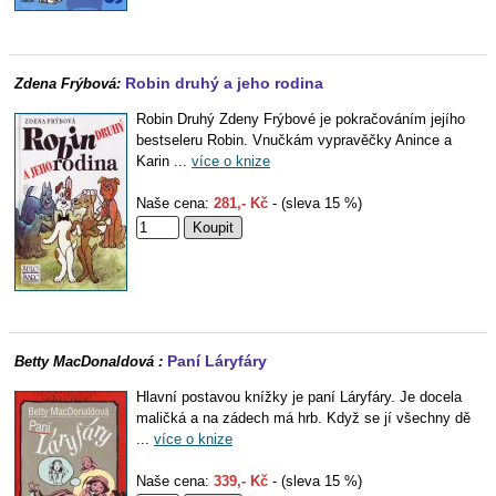
Robin druhý a jeho rodina
Zdena Frýbová:
Robin Druhý Zdeny Frýbové je pokračováním jejího
bestseleru Robin. Vnučkám vypravěčky Anince a
Karin ...
více o knize
Naše cena:
281,- Kč
- (sleva 15 %)
Paní Láryfáry
Betty MacDonaldová :
Hlavní postavou knížky je paní Láryfáry. Je docela
maličká a na zádech má hrb. Když se jí všechny dě
...
více o knize
Naše cena:
339,- Kč
- (sleva 15 %)