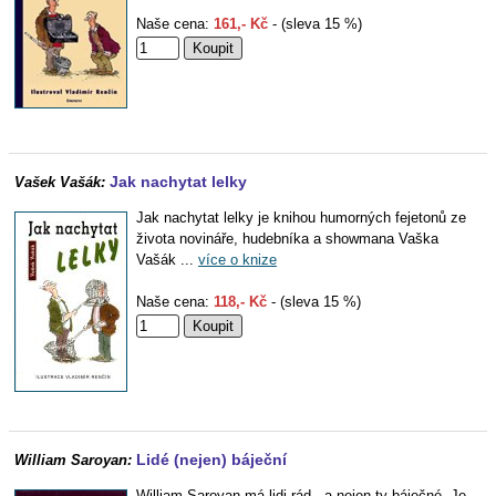
Naše cena:
161,- Kč
- (sleva 15 %)
Jak nachytat lelky
Vašek Vašák:
Jak nachytat lelky je knihou humorných fejetonů ze
života novináře, hudebníka a showmana Vaška
Vašák ...
více o knize
Naše cena:
118,- Kč
- (sleva 15 %)
Lidé (nejen) báječní
William Saroyan:
William Saroyan má lidi rád - a nejen ty báječné. Je