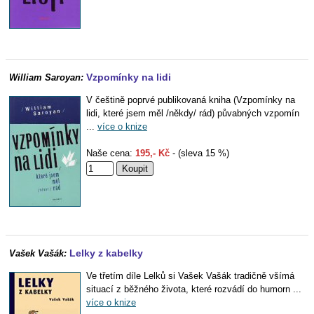
Vzpomínky na lidi
William Saroyan:
V češtině poprvé publikovaná kniha (Vzpomínky na
lidi, které jsem měl /někdy/ rád) půvabných vzpomín
...
více o knize
Naše cena:
195,- Kč
- (sleva 15 %)
Lelky z kabelky
Vašek Vašák:
Ve třetím díle Lelků si Vašek Vašák tradičně všímá
situací z běžného života, které rozvádí do humorn ...
více o knize