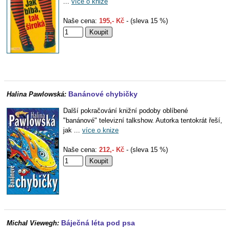
...
více o knize
Naše cena:
195,- Kč
- (sleva 15 %)
Banánové chybičky
Halina Pawlowská:
Další pokračování knižní podoby oblíbené
"banánové" televizní talkshow. Autorka tentokrát řeší,
jak ...
více o knize
Naše cena:
212,- Kč
- (sleva 15 %)
Báječná léta pod psa
Michal Viewegh: