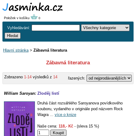
Položek v košíku
0
Vyhledávání:
Hlavní stránka
>
Zábavná literatura
Zábavná literatura
Zobrazeno
1-14
výsledků z
14
řazených:
Zloděj listí
William Saroyan:
Druhá část rozsáhlého Saroyanova povídkového
souboru, vydaného v originále pod názvem Rock
Wagra ...
více o knize
Naše cena:
118,- Kč
- (sleva 15 %)