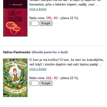
humanista; píše o lidském trápení, naději, cest ...
více o knize
Naše cena:
195,- Kč
- (sleva 15 %)
Ulovila jsem ho v buši
Halina Pawlowská:
O čem je má knížka? O tom, že není nic krásnějšího,
než když i slonům dojetím nad vaší láskou padají ...
více o knize
Naše cena:
212,- Kč
- (sleva 15 %)