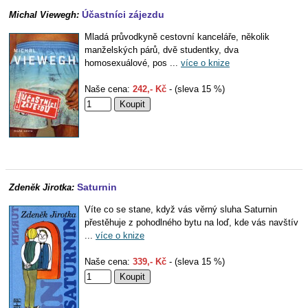
Účastníci zájezdu
Michal Viewegh:
Mladá průvodkyně cestovní kanceláře, několik
manželských párů, dvě studentky, dva
homosexuálové, pos ...
více o knize
Naše cena:
242,- Kč
- (sleva 15 %)
Saturnin
Zdeněk Jirotka:
Víte co se stane, když vás věrný sluha Saturnin
přestěhuje z pohodlného bytu na loď, kde vás navštív
...
více o knize
Naše cena:
339,- Kč
- (sleva 15 %)