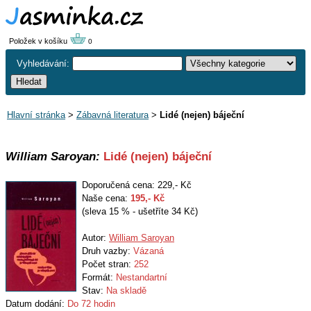
Položek v košíku
0
Vyhledávání:
Hlavní stránka
>
Zábavná literatura
>
Lidé (nejen) báječní
William Saroyan:
Lidé (nejen) báječní
Doporučená cena: 229,- Kč
Naše cena:
195
,- Kč
(sleva 15 % - ušetříte 34 Kč)
Autor:
William Saroyan
Druh vazby:
Vázaná
Počet stran:
252
Formát:
Nestandartní
Stav:
Na skladě
Datum dodání:
Do 72 hodin