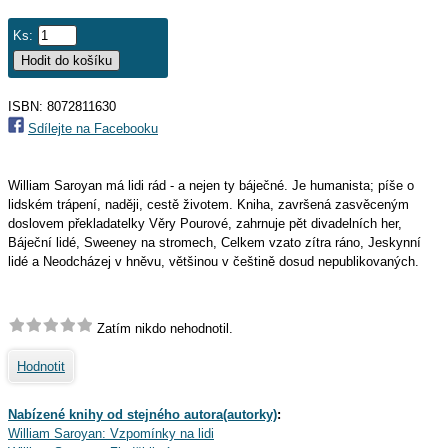
Ks:
ISBN: 8072811630
Sdílejte na Facebooku
William Saroyan má lidi rád - a nejen ty báječné. Je humanista; píše o
lidském trápení, naději, cestě životem. Kniha, završená zasvěceným
doslovem překladatelky Věry Pourové, zahrnuje pět divadelních her,
Báječní lidé, Sweeney na stromech, Celkem vzato zítra ráno, Jeskynní
lidé a Neodcházej v hněvu, většinou v češtině dosud nepublikovaných.
Zatím nikdo nehodnotil.
Hodnotit
Nabízené knihy od stejného autora(autorky)
:
William Saroyan: Vzpomínky na lidi