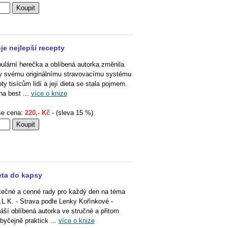
je nejlepší recepty
ulární herečka a oblíbená autorka změnila
y svému originálnímu stravovacímu systému
oty tisícům lidí a její dieta se stala pojmem.
ha best ...
více o knize
e cena:
220,- Kč
- (sleva 15 %)
eta do kapsy
tečné a cenné rady pro každý den na téma
.L.K. - Strava podle Lenky Kořínkové -
náší oblíbená autorka ve stručné a přitom
byčejně praktick ...
více o knize