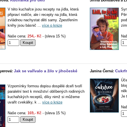
Kuchařka pro děti
lová:
Jiřina Bohdalová a L
V této kuchařce jsou recepty na jídla, která
Sym
připraví rodíče, ale i recepty na jídla, která
Pěn
zvládnou nachystat děti samy. Zpestřením
pod
knihy jsou básnič ...
více o knize
zim
Naše cena:
254,- Kč
- (sleva 15 %)
Naš
Jak se vařívalo a žilo v jihočeské
Cukrf
yerová:
Janina Černá:
Úče
blo
Vzpomínky formou dopisu dospělé dceři tvoří
něk
paralelní text k množství oblíbených rodinných
Je 
kuchařských receptů, díky nimž si můžeme
uvařit cvekálky, k ...
více o knize
Naš
Naše cena:
169,- Kč
- (sleva 15 %)