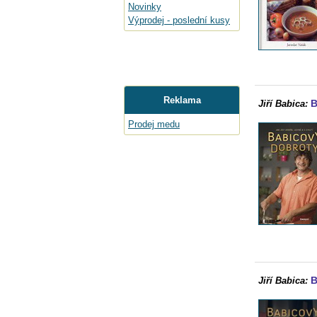
Novinky
Výprodej - poslední kusy
Reklama
B
Jiří Babica:
Prodej medu
B
Jiří Babica: