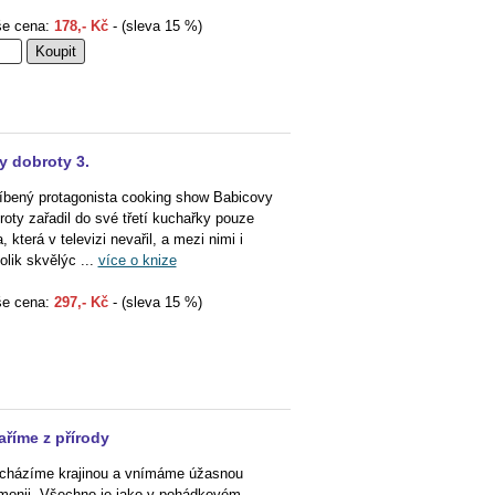
e cena:
178,- Kč
- (sleva 15 %)
y dobroty 3.
íbený protagonista cooking show Babicovy
roty zařadil do své třetí kuchařky pouze
a, která v televizi nevařil, a mezi nimi i
olik skvělýc ...
více o knize
e cena:
297,- Kč
- (sleva 15 %)
aříme z přírody
cházíme krajinou a vnímáme úžasnou
monii. Všechno je jako v pohádkovém