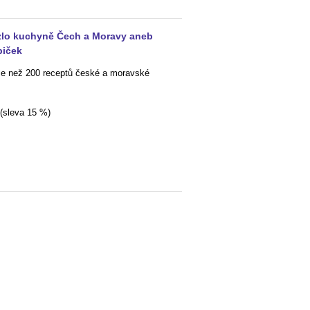
lo kuchyně Čech a Moravy aneb
biček
íce než 200 receptů české a moravské
(sleva 15 %)