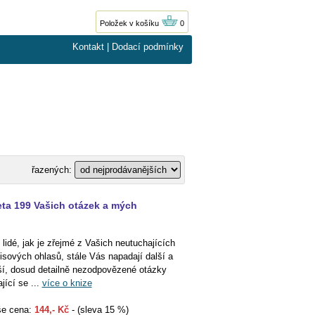
Položek v košíku
0
Kontakt
|
Dodací podmínky
řazených:
eta 199 Vašich otázek a mých
í lidé, jak je zřejmé z Vašich neutuchajících
isových ohlasů, stále Vás napadají další a
ší, dosud detailně nezodpovězené otázky
ající se ...
více o knize
e cena:
144,- Kč
- (sleva 15 %)