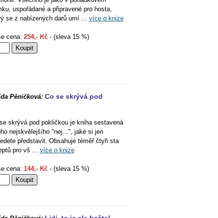
ku, uspořádané a připravené pro hosta,
rý se z nabízených darů umí ...
více o knize
e cena:
254,- Kč
- (sleva 15 %)
Co se skrývá pod
ída Pěničková:
se skrývá pod pokličkou je kniha sestavená
oho nejskvělejšího "nej...", jaké si jen
edete představit. Obsahuje téměř čtyři sta
eptů pro vš ...
více o knize
e cena:
144,- Kč
- (sleva 15 %)