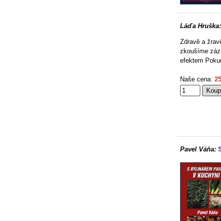
Láďa Hruška:
Zdravě a žrav
zkoušíme zázra
efektem Pokud
Naše cena:
25
Pavel Váňa: