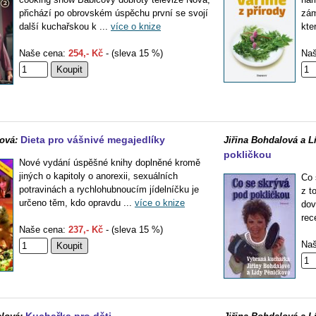
přichází po obrovském úspěchu první se svojí
zám
další kuchařskou k ...
více o knize
kte
Naše cena:
254,- Kč
- (sleva 15 %)
Naš
Dieta pro vášnivé megajedlíky
ová:
Jiřina Bohdalová a L
pokličkou
Nové vydání úspěšné knihy doplněné kromě
jiných o kapitoly o anorexii, sexuálních
Co 
potravinách a rychlohubnoucím jídelníčku je
z t
určeno těm, kdo opravdu ...
více o knize
dov
rec
Naše cena:
237,- Kč
- (sleva 15 %)
Naš