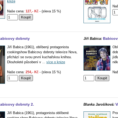
knize
Naš
Naše cena:
127,- Kč
- (sleva 15 %)
abicovy dobroty
Babicov
Jiří Babica:
Jiří Babica (1961), oblíbený protagonista
Obl
cookingshow Babicovy dobroty televize Nova,
dob
přichází se svou první kuchařskou knihou.
jídl
Dlouholeté působení v ...
více o knize
něk
Naše cena:
254,- Kč
- (sleva 15 %)
Naš
abicovy dobroty 2.
V
Blanka Jarošíková:
Jiří Babica (1961), protagonista oblíbené
Pro
cooking show Babicovy dobroty televize Nova,
har