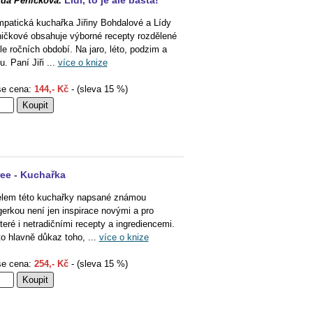
Lidi, to je ale bašta!
ída Pěničková:
patická kuchařka Jiřiny Bohdalové a Lídy
ičkové obsahuje výborné recepty rozdělené
le ročních období. Na jaro, léto, podzim a
u. Paní Jiři ...
více o knize
e cena:
144,- Kč
- (sleva 15 %)
ree - Kuchařka
lem této kuchařky napsané známou
gerkou není jen inspirace novými a pro
teré i netradičními recepty a ingrediencemi.
to hlavně důkaz toho, ...
více o knize
e cena:
254,- Kč
- (sleva 15 %)