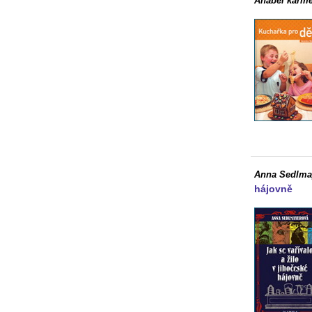
Anabel karme
Anna Sedlma
hájovně