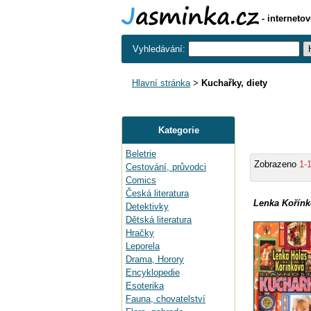
- interneto
Vyhledávání:
Hlavní stránka
>
Kuchařky, diety
Kategorie
Beletrie
Zobrazeno
1-
Cestování, průvodci
Comics
Česká literatura
Lenka Kořínk
Detektivky
Dětská literatura
Hračky
Leporela
Drama, Horory
Encyklopedie
Esoterika
Fauna, chovatelství