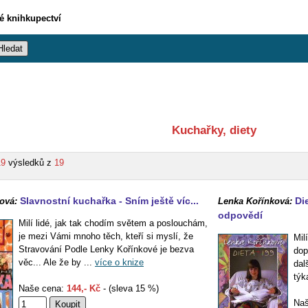
vé knihkupectví
Kuchařky, diety
19
výsledků z
19
Slavnostní kuchařka - Sním ještě víc...
Di
ová:
Lenka Kořínková:
odpovědí
Milí lidé, jak tak chodím světem a poslouchám,
je mezi Vámi mnoho těch, kteří si myslí, že
Mil
Stravování Podle Lenky Kořínkové je bezva
dop
věc... Ale že by ...
více o knize
dal
týk
Naše cena:
144,- Kč
- (sleva 15 %)
Naš