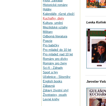
Flora, zahrada
Historické romány
Hobby
Kalendáře, různé zboží
Kuchařky, diety
Lenka Kořínk
Kultura, umění
Mezilidské vztahy
Military
Odborná literatura
Poezie
Pro babičky
Pro mládež do 10 let
Pro mládež nad 10 let
Romány pro dívky
Romány pro ženy
Sci-fi - Záhady
Sport a hry
Učebnice - Slovníky
English books
Jaroslav Vaš
Zábavná
Zdravý životní styl
Životopisy, osudy
Levné knihy