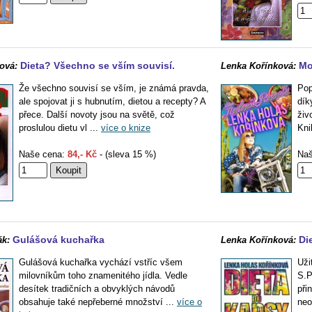
Dieta? Všechno se vším souvisí.
Mo
ová:
Lenka Kořínková:
Že všechno souvisí se vším, je známá pravda,
Pop
ale spojovat ji s hubnutím, dietou a recepty? A
dík
přece. Další novoty jsou na světě, což
živ
proslulou dietu vl ...
více o knize
Kni
Naše cena:
84,- Kč
- (sleva 15 %)
Naš
Gulášová kuchařka
Di
ák:
Lenka Kořínková:
Gulášová kuchařka vychází vstříc všem
Uži
milovníkům toho znamenitého jídla. Vedle
S.P
desítek tradičních a obvyklých návodů
při
obsahuje také nepřeberné množství ...
více o
neo