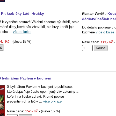
Fit krabičky Ládi Hrušky
Kouz
Roman Vaněk :
dědictví našich ba
ě k vysněné postavě Všichni chceme být štíhlí, stále
čné diety,které nás zbaví kil, ale brzy končí jojo
Do detailu popisuje v
 chc ...
více o knize
kuchyně
více o knize
4,- Kč
- (sleva 15 %)
Naše cena:
339,- Kč
- 
S bylinářem Pavlem v kuchyni
S bylinářem Pavlem v kuchyni je publikace,
která objasňuje často opomíjený vliv zeleniny a
koření na lidské zdraví. Kromě popisu
preventivních a léčiv ...
více o knize
Naše cena:
152,- Kč
- (sleva 15 %)