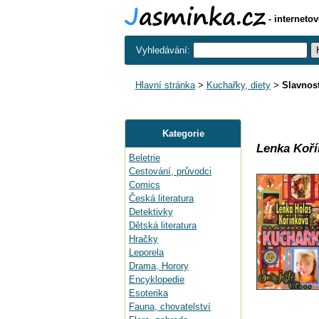
- interneto
Vyhledávání:
Hlavní stránka
>
Kuchařky, diety
>
Slavnost
Kategorie
Lenka Koří
Beletrie
Cestování, průvodci
Comics
Česká literatura
Detektivky
Dětská literatura
Hračky
Leporela
Drama, Horory
Encyklopedie
Esoterika
Fauna, chovatelství