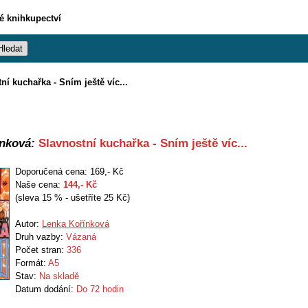
vé knihkupectví
ní kuchařka - Sním ještě víc...
nková:
Slavnostní kuchařka - Sním ještě víc...
Doporučená cena: 169,- Kč
Naše cena:
144
,- Kč
(sleva 15 % - ušetříte 25 Kč)
Autor:
Lenka Kořínková
Druh vazby:
Vázaná
Počet stran:
336
Formát:
A5
Stav:
Na skladě
Datum dodání:
Do 72 hodin