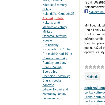
Flora, zahrada
ISBN: 807281
Historické romány
Nakladatelství
Hobby
Sdílejte n
Kalendáře, různé zboží
Kuchařky, diety
Kultura, umění
Milí lidé, jak
Mezilidské vztahy
Podle Lenky Koř
Military
S.P.L.K. se pr
Odborná literatura
můžete uvařit 
Poezie
Vás chci překv
Pro babičky
menu, každé po
Pro mládež do 10 let
opravdu ve sty
Pro mládež nad 10 let
Romány pro dívky
Romány pro ženy
Sci-fi - Záhady
Sport a hry
Učebnice - Slovníky
Hodnotit
English books
Zábavná
Nabízené knih
Zdravý životní styl
Lenka Kořínkov
Životopisy, osudy
Lenka Kořínkov
Levné knihy
Lenka Kořínkov