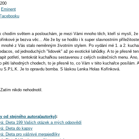
0200
:
Eminent
a Facebooku
 tak chodím světem a poslouchám, je mezi Vámi mnoho těch, kteří si myslí, že
ínkové je bezva věc... Ale že by se hodilo i k super slavnostním příležitoste
o mnohé z Vás stalo neměnným životním stylem. Po vydání mé 1. a 2. kuchař
ledacos, od jednoduchých "lidovek" až po exotické lahůdky. A to je přesně t
apit potřetí, tentokrát kuchařkou sestavenou z celých svátečních menu. Ano,
 pěti lahodných chodech, to je přesně to, co Vám v této kuchařce posílám. 
lu S.P.L.K. Je to opravdu bomba. S láskou Lenka Holas Kořínková.
Zatím nikdo nehodnotil.
y od stejného autora(autorky)
:
á: Dieta 199 Vašich otázek a mých odpovědí
á: Dieta do kapsy
á: Dieta pro vášnivé megajedlíky