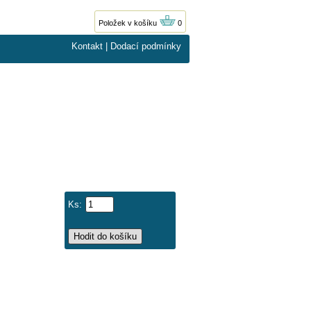
Položek v košíku
0
Kontakt
|
Dodací podmínky
Ks: