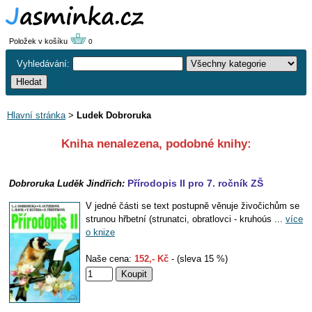
Položek v košíku
0
Vyhledávání:
Hlavní stránka
>
Ludek Dobroruka
Kniha nenalezena, podobné knihy:
Přírodopis II pro 7. ročník ZŠ
Dobroruka Luděk Jindřich:
V jedné části se text postupně věnuje živočichům se
strunou hřbetní (strunatci, obratlovci - kruhoús ...
více
o knize
Naše cena:
152,- Kč
- (sleva 15 %)