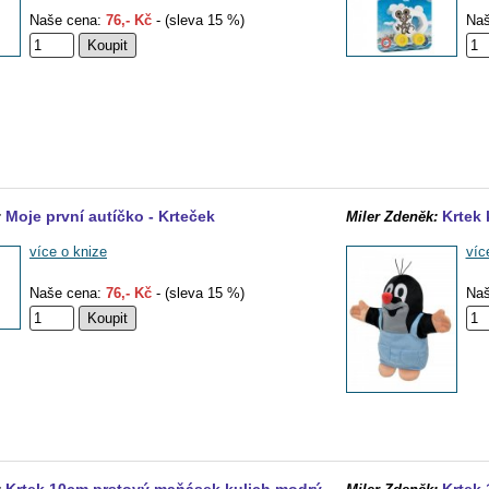
Naše cena:
76,- Kč
- (sleva 15 %)
Naš
Moje první autíčko - Krteček
Krtek
:
Miler Zdeněk:
více o knize
víc
Naše cena:
76,- Kč
- (sleva 15 %)
Naš