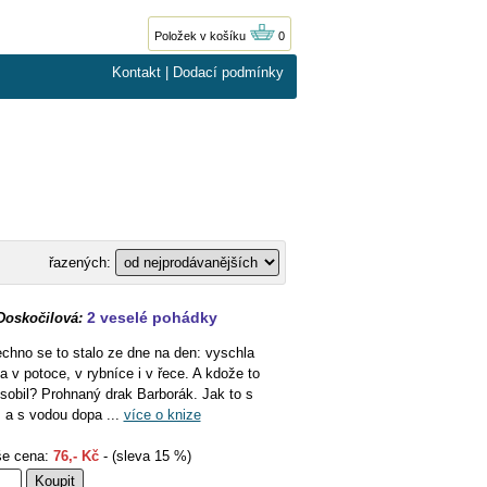
Položek v košíku
0
Kontakt
|
Dodací podmínky
řazených:
2 veselé pohádky
Doskočilová:
chno se to stalo ze dne na den: vyschla
a v potoce, v rybníce i v řece. A kdože to
sobil? Prohnaný drak Barborák. Jak to s
 a s vodou dopa ...
více o knize
e cena:
76,- Kč
- (sleva 15 %)