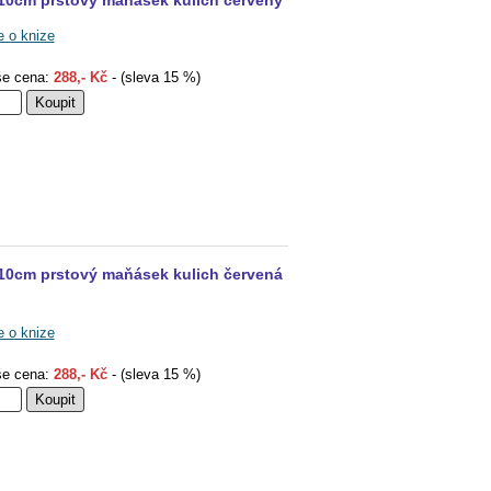
 10cm prstový maňásek kulich červený
e o knize
e cena:
288,- Kč
- (sleva 15 %)
 10cm prstový maňásek kulich červená
e o knize
e cena:
288,- Kč
- (sleva 15 %)