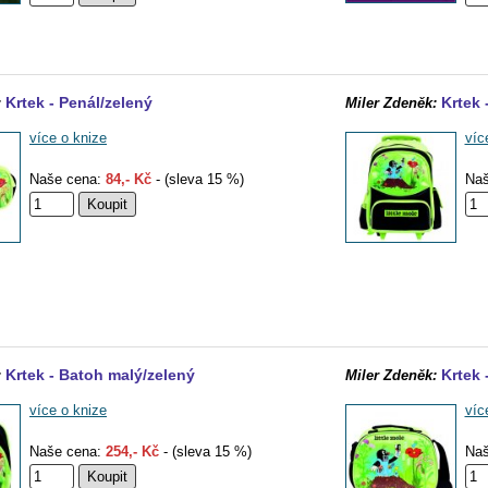
Krtek - Penál/zelený
Krtek 
:
Miler Zdeněk:
více o knize
víc
Naše cena:
84,- Kč
- (sleva 15 %)
Naš
Krtek - Batoh malý/zelený
Krtek 
:
Miler Zdeněk:
více o knize
víc
Naše cena:
254,- Kč
- (sleva 15 %)
Naš