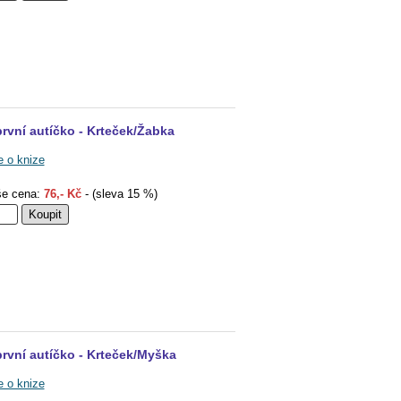
rvní autíčko - Krteček/Žabka
e o knize
e cena:
76,- Kč
- (sleva 15 %)
rvní autíčko - Krteček/Myška
e o knize