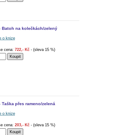
- Batoh na kolečkách/zelený
e o knize
e cena:
722,- Kč
- (sleva 15 %)
- Taška přes rameno/zelená
e o knize
e cena:
203,- Kč
- (sleva 15 %)