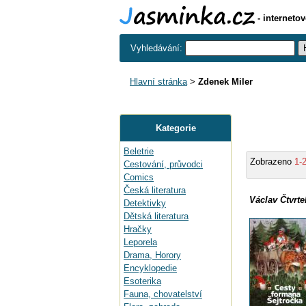
- interneto
Vyhledávání:
Hlavní stránka
>
Zdenek Miler
Kategorie
Beletrie
Zobrazeno
1-
Cestování, průvodci
Comics
Česká literatura
Václav Čtvrte
Detektivky
Dětská literatura
Hračky
Leporela
Drama, Horory
Encyklopedie
Esoterika
Fauna, chovatelství