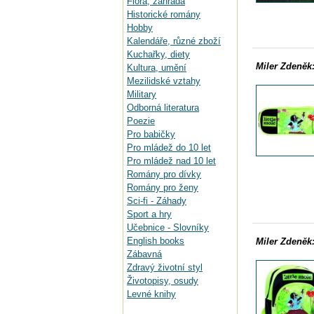
Flora, zahrada
Historické romány
Hobby
Kalendáře, různé zboží
Kuchařky, diety
Miler Zdeněk
Kultura, umění
Mezilidské vztahy
Military
Odborná literatura
Poezie
Pro babičky
Pro mládež do 10 let
Pro mládež nad 10 let
Romány pro dívky
Romány pro ženy
Sci-fi - Záhady
Sport a hry
Učebnice - Slovníky
English books
Miler Zdeněk
Zábavná
Zdravý životní styl
Životopisy, osudy
Levné knihy