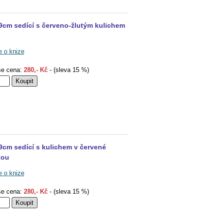
9cm sedící s červeno-žlutým kulichem
e o knize
e cena:
280,- Kč
- (sleva 15 %)
9cm sedící s kulichem v červené
kou
e o knize
e cena:
280,- Kč
- (sleva 15 %)