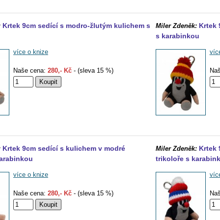
Krtek 9cm sedící s modro-žlutým kulichem s
Krtek 
:
Miler Zdeněk:
s karabinkou
více o knize
víc
Naše cena:
280,- Kč
- (sleva 15 %)
Naš
Krtek 9cm sedící s kulichem v modré
Krtek 
:
Miler Zdeněk:
karabinkou
trikoloře s karabin
více o knize
víc
Naše cena:
280,- Kč
- (sleva 15 %)
Naš