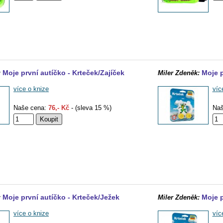
Moje první autíčko - Krteček/Zajíček
Moje p
:
Miler Zdeněk:
více o knize
víc
Naše cena:
76,- Kč
- (sleva 15 %)
Naš
Moje první autíčko - Krteček/Ježek
Moje p
:
Miler Zdeněk:
více o knize
víc