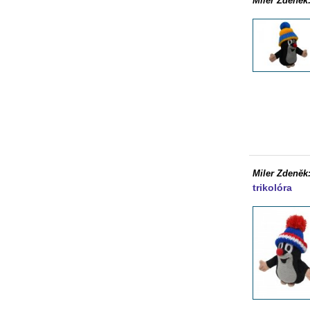
Miler Zdeněk
Miler Zdeněk
trikolóra