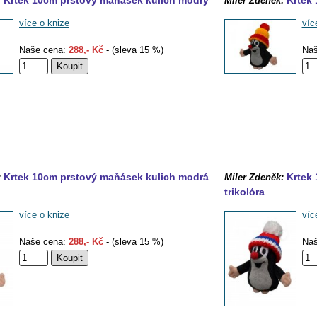
Krtek 10cm prstový maňásek kulich modrý
Krtek
:
Miler Zdeněk:
více o knize
víc
Naše cena:
288,- Kč
- (sleva 15 %)
Naš
Krtek 10cm prstový maňásek kulich modrá
Krtek
:
Miler Zdeněk:
trikolóra
více o knize
víc
Naše cena:
288,- Kč
- (sleva 15 %)
Naš