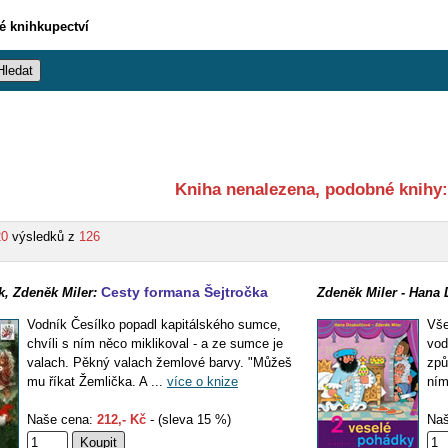
vé knihkupectví
Kniha nenalezena, podobné knihy:
20
výsledků z
126
Cesty formana Šejtročka
k, Zdeněk Miler:
Zdeněk Miler - Hana 
Vodník Česílko popadl kapitálského sumce,
Vše
chvíli s ním něco miklikoval - a ze sumce je
vod
valach. Pěkný valach žemlové barvy. "Můžeš
způ
mu říkat Žemlička. A ...
více o knize
ním
Naše cena:
212,- Kč
- (sleva 15 %)
Naš