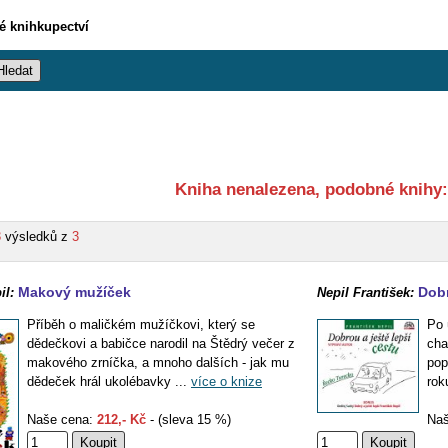
vé knihkupectví
Kniha nenalezena, podobné knihy:
3
výsledků z
3
Makový mužíček
Dobr
il:
Nepil František:
Příběh o maličkém mužíčkovi, který se
Po 
dědečkovi a babičce narodil na Štědrý večer z
cha
makového zrníčka, a mnoho dalších - jak mu
pop
dědeček hrál ukolébavky ...
více o knize
rok
Naše cena:
212,- Kč
- (sleva 15 %)
Naš