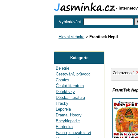
- interneto
Vyhledávání:
Hlavní stránka
>
Frantisek Nepil
Kategorie
Beletrie
Zobrazeno
1-
Cestování, průvodci
Comics
Česká literatura
František Nep
Detektivky
Dětská literatura
Hračky
Leporela
Drama, Horory
Encyklopedie
Esoterika
Fauna, chovatelství