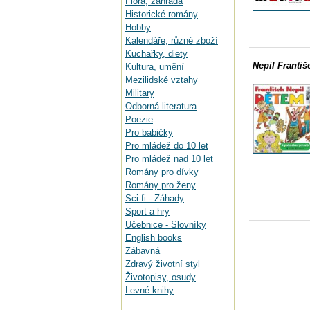
Flora, zahrada
Historické romány
Hobby
Kalendáře, různé zboží
Kuchařky, diety
Nepil Františ
Kultura, umění
Mezilidské vztahy
Military
Odborná literatura
Poezie
Pro babičky
Pro mládež do 10 let
Pro mládež nad 10 let
Romány pro dívky
Romány pro ženy
Sci-fi - Záhady
Sport a hry
Učebnice - Slovníky
English books
Zábavná
Zdravý životní styl
Životopisy, osudy
Levné knihy