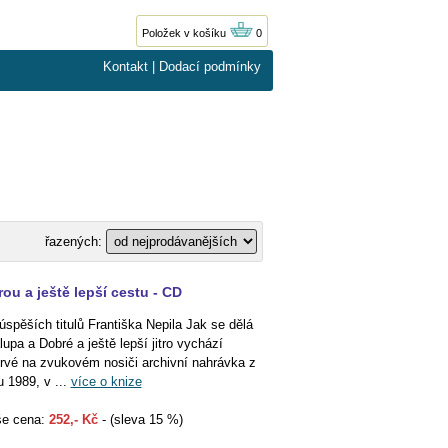
Položek v košíku
0
Kontakt
|
Dodací podmínky
řazených:
ou a ještě lepší cestu - CD
úspěších titulů Františka Nepila Jak se dělá
lupa a Dobré a ještě lepší jitro vychází
rvé na zvukovém nosiči archivní nahrávka z
u 1989, v ...
více o knize
e cena:
252,- Kč
- (sleva 15 %)