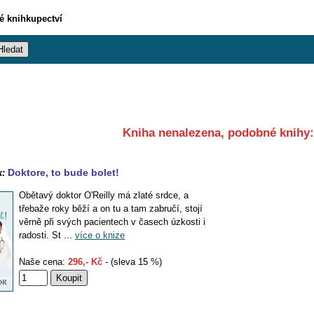
vé knihkupectví
Kniha nenalezena, podobné knihy:
Doktore, to bude bolet!
k:
Obětavý doktor O'Reilly má zlaté srdce, a
třebaže roky běží a on tu a tam zabručí, stojí
věrně při svých pacientech v časech úzkosti i
radosti. St ...
více o knize
Naše cena:
296,- Kč
- (sleva 15 %)