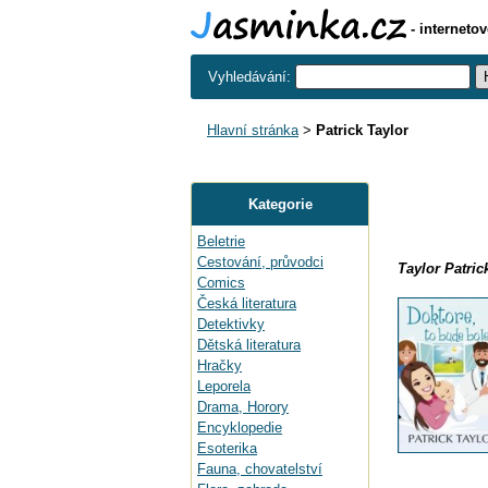
- interneto
Vyhledávání:
Hlavní stránka
>
Patrick Taylor
Kategorie
Beletrie
Cestování, průvodci
Taylor Patric
Comics
Česká literatura
Detektivky
Dětská literatura
Hračky
Leporela
Drama, Horory
Encyklopedie
Esoterika
Fauna, chovatelství