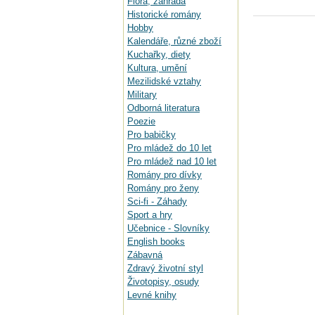
Flora, zahrada
Historické romány
Hobby
Kalendáře, různé zboží
Kuchařky, diety
Kultura, umění
Mezilidské vztahy
Military
Odborná literatura
Poezie
Pro babičky
Pro mládež do 10 let
Pro mládež nad 10 let
Romány pro dívky
Romány pro ženy
Sci-fi - Záhady
Sport a hry
Učebnice - Slovníky
English books
Zábavná
Zdravý životní styl
Životopisy, osudy
Levné knihy