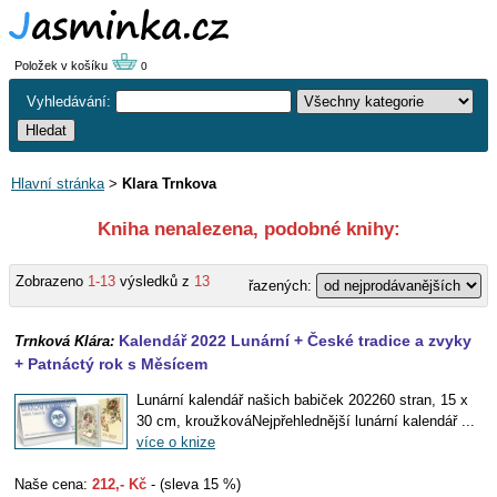
Položek v košíku
0
Vyhledávání:
Hlavní stránka
>
Klara Trnkova
Kniha nenalezena, podobné knihy:
Zobrazeno
1-13
výsledků z
13
řazených:
Kalendář 2022 Lunární + České tradice a zvyky
Trnková Klára:
+ Patnáctý rok s Měsícem
Lunární kalendář našich babiček 202260 stran, 15 x
30 cm, kroužkováNejpřehlednější lunární kalendář ...
více o knize
Naše cena:
212,- Kč
- (sleva 15 %)