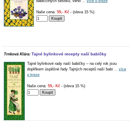
babiččiných sešitků, věno ...
více o knize
Naše cena:
59,- Kč
- (sleva 15 %)
Tajné bylinkové recepty naší babičky
Trnková Klára:
Tajné bylinkové rady naší babičky – na celý rok jsou
doplňkem úspěšné řady Tajných receptů naší babi ...
více
o knize
Naše cena:
59,- Kč
- (sleva 15 %)