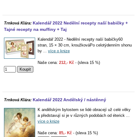
Kalendář 2022 Nedělní recepty naší babičky +
Trnková Klára:
Tajné recepty na muffiny + Taj
Kalendář 2022 - Nedělní recepty naší babičky60
stran, 15 × 30 cm, kroužkováPo celotýdenním shonu
by ...
více o knize
Naše cena:
212,- Kč
- (sleva 15 %)
Kalendář 2022 Andělský / nástěnný
Trnková Klára:
K andělským bytostem se lidé obracejí už celé věky
a představují si je v různých podobách od éterick ...
více o knize
Naše cena:
85,- Kč
- (sleva 15 %)