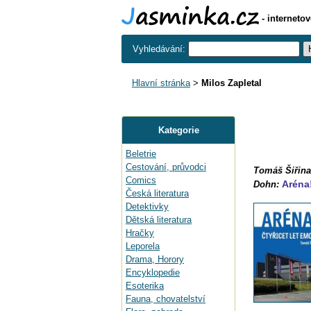
- interneto
Vyhledávání:
Hlavní stránka
>
Milos Zapletal
Kategorie
Beletrie
Cestování, průvodci
Tomáš Šiřina,
Comics
Aréna
Dohn:
Česká literatura
Detektivky
Dětská literatura
Hračky
Leporela
Drama, Horory
Encyklopedie
Esoterika
Fauna, chovatelství