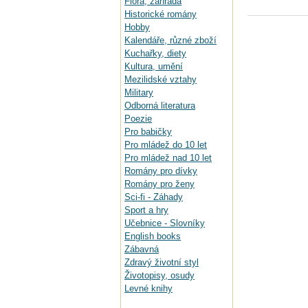
Flora, zahrada
Historické romány
Hobby
Kalendáře, různé zboží
Kuchařky, diety
Kultura, umění
Mezilidské vztahy
Military
Odborná literatura
Poezie
Pro babičky
Pro mládež do 10 let
Pro mládež nad 10 let
Romány pro dívky
Romány pro ženy
Sci-fi - Záhady
Sport a hry
Učebnice - Slovníky
English books
Zábavná
Zdravý životní styl
Životopisy, osudy
Levné knihy