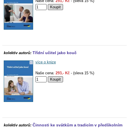
Naše cena:
293,- Kč
- (sleva 15 %)
Třídní učitel jako kouč
kolektiv autorů:
více o knize
Naše cena:
293,- Kč
- (sleva 15 %)
Činnosti ke svátkům a tradicím v předškolním
kolektiv autorů: