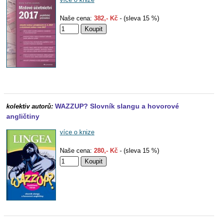
Naše cena:
382,- Kč
- (sleva 15 %)
WAZZUP? Slovník slangu a hovorové
kolektiv autorů:
angličtiny
více o knize
Naše cena:
280,- Kč
- (sleva 15 %)