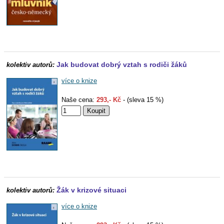
Jak budovat dobrý vztah s rodiči žáků
kolektiv autorů:
více o knize
Naše cena:
293,- Kč
- (sleva 15 %)
Žák v krizové situaci
kolektiv autorů:
více o knize