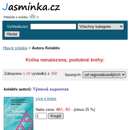
Položek v košíku
0
Vyhledávání:
Hlavní stránka
>
Autoru Kolektiv
Kniha nenalezena, podobné knihy:
Zobrazeno
1-20
výsledků z
358
řazených:
Týmová supervize
kolektiv autorů:
více o knize
Naše cena:
467,- Kč
- (sleva 15 %)