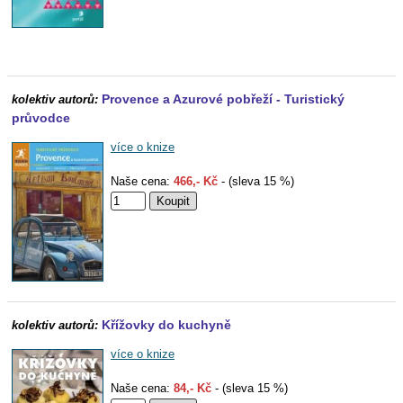
Provence a Azurové pobřeží - Turistický
kolektiv autorů:
průvodce
více o knize
Naše cena:
466,- Kč
- (sleva 15 %)
Křížovky do kuchyně
kolektiv autorů:
více o knize
Naše cena:
84,- Kč
- (sleva 15 %)