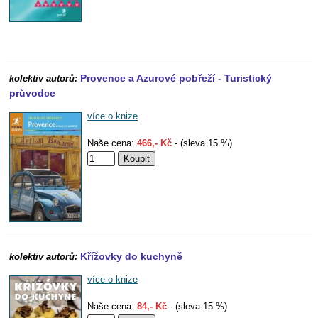
Provence a Azurové pobřeží - Turistický
kolektiv autorů:
průvodce
více o knize
Naše cena:
466,- Kč
- (sleva 15 %)
Křížovky do kuchyně
kolektiv autorů:
více o knize
Naše cena:
84,- Kč
- (sleva 15 %)