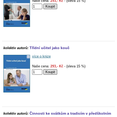
Naše cena:
293,- Kč
- (sleva 15 %)
Třídní učitel jako kouč
kolektiv autorů:
více o knize
Naše cena:
293,- Kč
- (sleva 15 %)
Činnosti ke svátkům a tradicím v předškolním
kolektiv autorů: