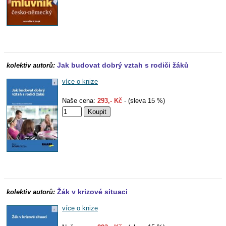
Jak budovat dobrý vztah s rodiči žáků
kolektiv autorů:
více o knize
Naše cena:
293,- Kč
- (sleva 15 %)
Žák v krizové situaci
kolektiv autorů:
více o knize