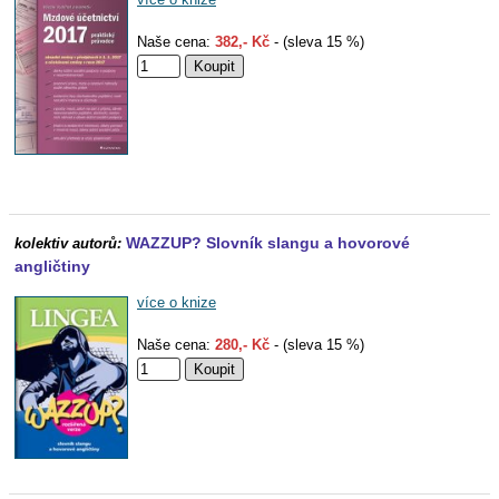
Naše cena:
382,- Kč
- (sleva 15 %)
WAZZUP? Slovník slangu a hovorové
kolektiv autorů:
angličtiny
více o knize
Naše cena:
280,- Kč
- (sleva 15 %)