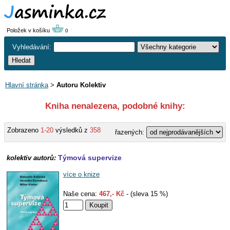
Položek v košíku
0
Vyhledávání:
Hlavní stránka
>
Autoru Kolektiv
Kniha nenalezena, podobné knihy:
Zobrazeno
1-20
výsledků z
358
řazených:
Týmová supervize
kolektiv autorů:
více o knize
Naše cena:
467,- Kč
- (sleva 15 %)