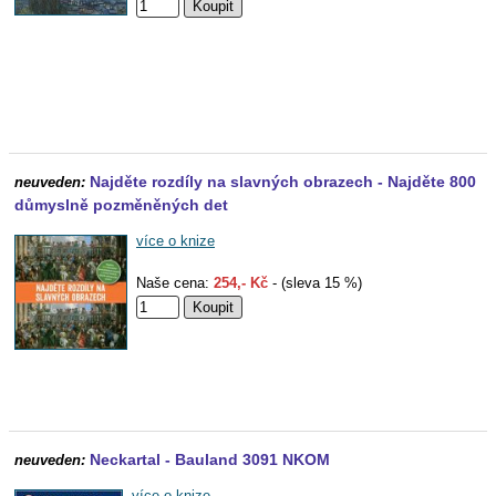
Najděte rozdíly na slavných obrazech - Najděte 800
neuveden:
důmyslně pozměněných det
více o knize
Naše cena:
254,- Kč
- (sleva 15 %)
Neckartal - Bauland 3091 NKOM
neuveden:
více o knize