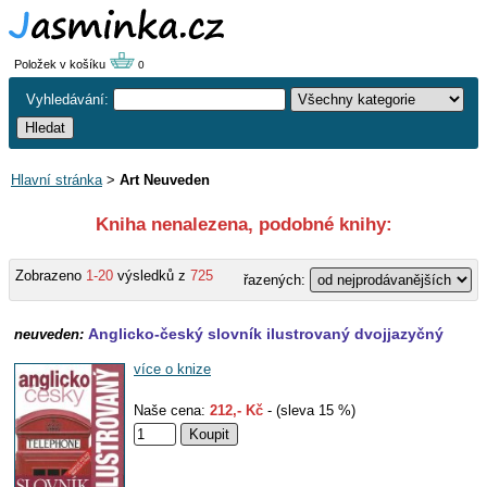
Položek v košíku
0
Vyhledávání:
Hlavní stránka
>
Art Neuveden
Kniha nenalezena, podobné knihy:
Zobrazeno
1-20
výsledků z
725
řazených:
Anglicko-český slovník ilustrovaný dvojjazyčný
neuveden:
více o knize
Naše cena:
212,- Kč
- (sleva 15 %)