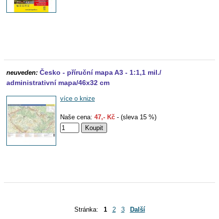
Česko - příruční mapa A3 - 1:1,1 mil./
neuveden:
administrativní mapa/46x32 cm
více o knize
Naše cena:
47,- Kč
- (sleva 15 %)
Stránka:
1
2
3
Další