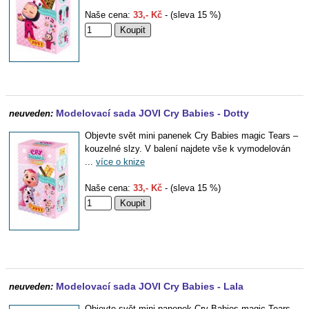
Naše cena:
33,- Kč
- (sleva 15 %)
Modelovací sada JOVI Cry Babies - Dotty
neuveden:
Objevte svět mini panenek Cry Babies magic Tears –
kouzelné slzy. V balení najdete vše k vymodelován
...
více o knize
Naše cena:
33,- Kč
- (sleva 15 %)
Modelovací sada JOVI Cry Babies - Lala
neuveden:
Objevte svět mini panenek Cry Babies magic Tears –