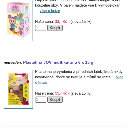
kouzelné slzy. V balení najdete vše k vymodelován
...
více o knize
Naše cena:
33,- Kč
- (sleva 15 %)
Plastelína JOVI multikultura 6 x 15 g
neuveden:
Plastelína je vyrobená z přírodních látek, která nikdy
nevytvrdne, dobře se tvaruje a mírně se rozta ...
více
o knize
Naše cena:
55,- Kč
- (sleva 15 %)