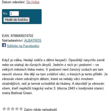
Datum odeslání:
Do týdne
Ks:
EAN:
9788000074702
Nakladatelství:
ALBATROS
Sdílejte na Facebooku
Když je válka, hledají rodiče s dětmi bezpečí. Opouštějí narychlo země
nebo se stahují do různých úkrytů. Jedním z nich je i podzemí – ve
velkých městech třeba metro. V podzemí není čerstvý vzduch ani tam
nesvítí slunce. Ale dějí se tam zvláštní věci, o kterých je tento příběh. Je
věnován všem odvážným dětem, které se nebály věcí mnohem
strašnějších, než je temné schodiště do hlubiny. A obzvlášť je věnován
všem, kteří nepřežili tragický večer 3. března 1943 v londýnské stanici
metra Bethnal Green.
Zatím nikdo nehodnotil.