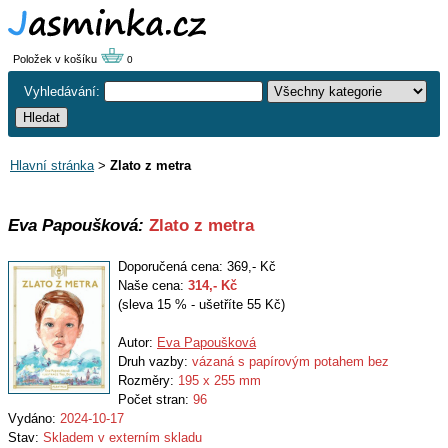
Položek v košíku
0
Vyhledávání:
Hlavní stránka
>
Zlato z metra
Eva Papoušková:
Zlato z metra
Doporučená cena: 369,- Kč
Naše cena:
314
,- Kč
(sleva 15 % - ušetříte 55 Kč)
Autor:
Eva Papoušková
Druh vazby:
vázaná s papírovým potahem bez
Rozměry:
195 x 255 mm
Počet stran:
96
Vydáno:
2024-10-17
Stav:
Skladem v externím skladu