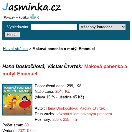
Položek v košíku
0
Vyhledávání:
Hlavní stránka
>
Maková panenka a motýl Emanuel
Hana Doskočilová, Václav Čtvrtek:
Maková panenka a
motýl Emanuel
Doporučená cena: 299,- Kč
Naše cena:
254
,- Kč
(sleva 15 % - ušetříte 45 Kč)
Autor:
Hana Doskočilová, Václav Čtvrtek
Druh vazby:
vázaná s laminovaným potahem
Rozměry:
235 x 235 mm
Počet stran:
80
Vydáno:
2021-07-22