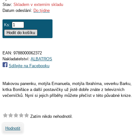
Stav:
Skladem v externím skladu
Datum odeslání:
Do týdne
Ks:
EAN:
9788000062372
Nakladatelství:
ALBATROS
Sdílejte na Facebooku
Makovou panenku, motýla Emanuela, motýla Ibrahíma, veverku Barku,
krtka Bonifáce a další postavičky už jistě dobře znáte z televizních
večerníčků. Nyní si jejich příběhy můžete přečíst v této půvabné knize.
Zatím nikdo nehodnotil.
Hodnotit