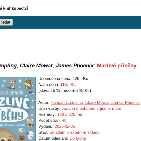
vé knihkupectví
pling, Claire Mowat, James Phoenix:
Mazlivé příběhy
Doporučená cena: 129,- Kč
Naše cena:
110
,- Kč
(sleva 15 % - ušetříte 19 Kč)
Autor:
Hannah Campling, Claire Mowat, James Phoenix
Druh vazby:
vázaná s potahem z jiného mate
Rozměry:
189 x 225 mm
Počet stran:
48
Vydáno:
2026-02-05
Stav:
Skladem v externím skladu
Datum odeslání:
Do týdne