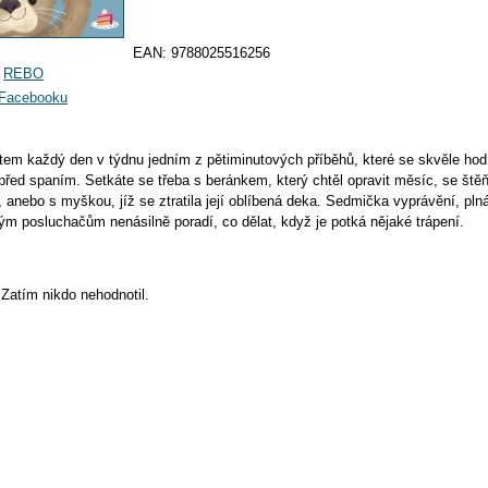
EAN:
9788025516256
:
REBO
a Facebooku
tem každý den v týdnu jedním z pětiminutových příběhů, které se skvěle hod
 před spaním. Setkáte se třeba s beránkem, který chtěl opravit měsíc, se ště
, anebo s myškou, jíž se ztratila její oblíbená deka. Sedmička vyprávění, pl
m posluchačům nenásilně poradí, co dělat, když je potká nějaké trápení.
Zatím nikdo nehodnotil.