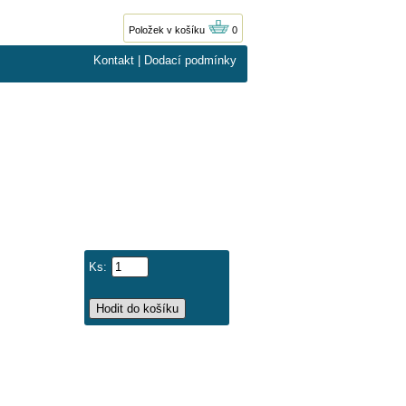
Položek v košíku
0
Kontakt
|
Dodací podmínky
Ks: