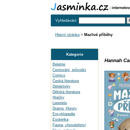
- interneto
Vyhledávání:
Hlavní stránka
>
Mazlivé příběhy
Kategorie
Hannah Cam
Beletrie
Cestování, průvodci
Comics
Česká literatura
Detektivky
Dětská literatura
Hračky
Leporela
Drama, Horory
Encyklopedie
Esoterika
Fauna, chovatelství