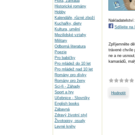
Flora, zahrada
Historické romány
Hobby
Kalendáře, různé zboží
Nakladatelství
Kuchařky, diety
Sdílejte n
Kultura, umění
Mezilidské vztahy
Military
Zpříjemněte dě
Odborná literatura
trávené chvíle
Poezie
ne a ne usnout
Pro babičky
kamarádů, malý
Pro mládež do 10 let
Pro mládež nad 10 let
Romány pro dívky
Romány pro ženy
Sci-fi - Záhady
Sport a hry
Hodnotit
Učebnice - Slovníky
English books
Zábavná
Zdravý životní styl
Životopisy, osudy
Levné knihy