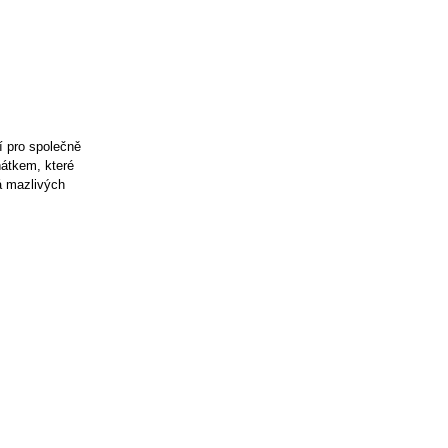
í pro společně
ňátkem, které
ná mazlivých