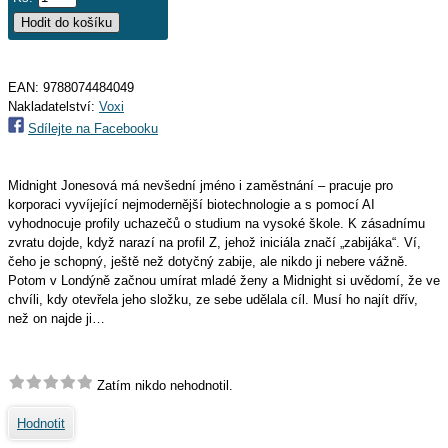
EAN:
9788074484049
Nakladatelství:
Voxi
Sdílejte na Facebooku
Midnight Jonesová má nevšední jméno i zaměstnání – pracuje pro
korporaci vyvíjející nejmodernější biotechnologie a s pomocí AI
vyhodnocuje profily uchazečů o studium na vysoké škole. K zásadnímu
zvratu dojde, když narazí na profil Z, jehož iniciála značí „zabijáka“. Ví,
čeho je schopný, ještě než dotyčný zabije, ale nikdo ji nebere vážně.
Potom v Londýně začnou umírat mladé ženy a Midnight si uvědomí, že ve
chvíli, kdy otevřela jeho složku, ze sebe udělala cíl. Musí ho najít dřív,
než on najde ji…
Zatím nikdo nehodnotil.
Hodnotit