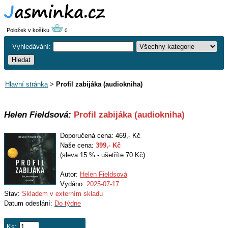
Položek v košíku
0
Vyhledávání:
Hlavní stránka
>
Profil zabijáka (audiokniha)
Helen Fieldsová:
Profil zabijáka (audiokniha)
Doporučená cena: 469,- Kč
Naše cena:
399
,- Kč
(sleva 15 % - ušetříte 70 Kč)
Autor:
Helen Fieldsová
Vydáno:
2025-07-17
Stav:
Skladem v externím skladu
Datum odeslání:
Do týdne
Ks: