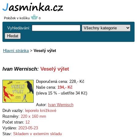
Položek v košíku
0
Vyhledávání:
Hlavní stránka
>
Veselý výlet
Ivan Wernisch:
Veselý výlet
Doporučená cena: 228,- Kč
Naše cena:
194
,- Kč
(sleva 15 % - ušetříte 34 Kč)
Autor:
Ivan Wernisch
Druh vazby:
leporelo knížkové
Rozměry:
220 x 160 mm
Počet stran:
12
Vydáno:
2023-05-23
Stav:
Skladem v externím skladu