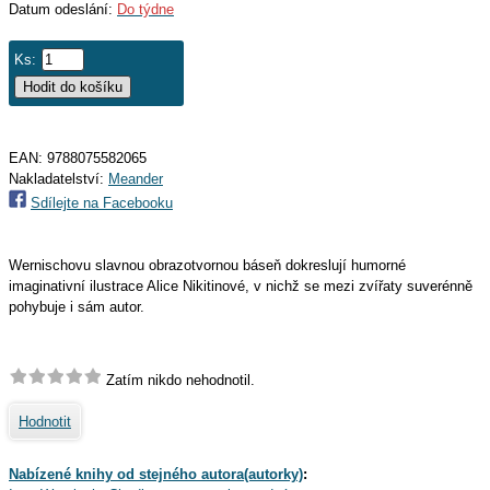
Datum odeslání:
Do týdne
Ks:
EAN:
9788075582065
Nakladatelství:
Meander
Sdílejte na Facebooku
Wernischovu slavnou obrazotvornou báseň dokreslují humorné
imaginativní ilustrace Alice Nikitinové, v nichž se mezi zvířaty suverénně
pohybuje i sám autor.
Zatím nikdo nehodnotil.
Hodnotit
Nabízené knihy od stejného autora(autorky)
: