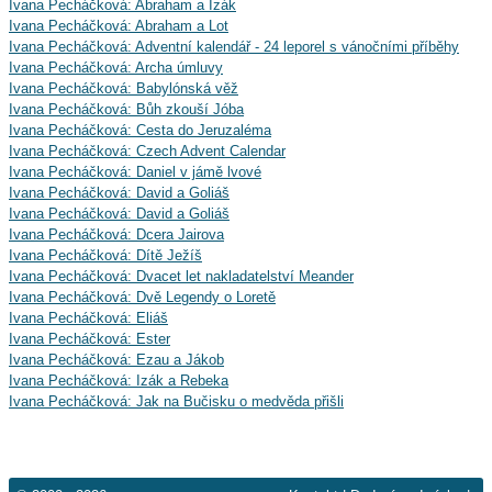
Ivana Pecháčková: Abraham a Izák
Ivana Pecháčková: Abraham a Lot
Ivana Pecháčková: Adventní kalendář - 24 leporel s vánočními příběhy
Ivana Pecháčková: Archa úmluvy
Ivana Pecháčková: Babylónská věž
Ivana Pecháčková: Bůh zkouší Jóba
Ivana Pecháčková: Cesta do Jeruzaléma
Ivana Pecháčková: Czech Advent Calendar
Ivana Pecháčková: Daniel v jámě lvové
Ivana Pecháčková: David a Goliáš
Ivana Pecháčková: David a Goliáš
Ivana Pecháčková: Dcera Jairova
Ivana Pecháčková: Dítě Ježíš
Ivana Pecháčková: Dvacet let nakladatelství Meander
Ivana Pecháčková: Dvě Legendy o Loretě
Ivana Pecháčková: Eliáš
Ivana Pecháčková: Ester
Ivana Pecháčková: Ezau a Jákob
Ivana Pecháčková: Izák a Rebeka
Ivana Pecháčková: Jak na Bučisku o medvěda přišli