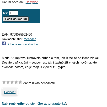
Datum odeslání:
Do týdne
Ks:
EAN:
9788075582430
Nakladatelství:
Meander
Sdílejte na Facebooku
Marie Štumpfová ilustrovala příběh o tom, jak Izraelité od Boha získali
Desatero přikázání – soubor rad, jak šťastně žít v jejich nově nabyté
svobodě potom, co je Mojžíš vyvedl z Egypta.
Zatím nikdo nehodnotil.
Hodnotit
Nabízené knihy od stejného autora(autorky)
: