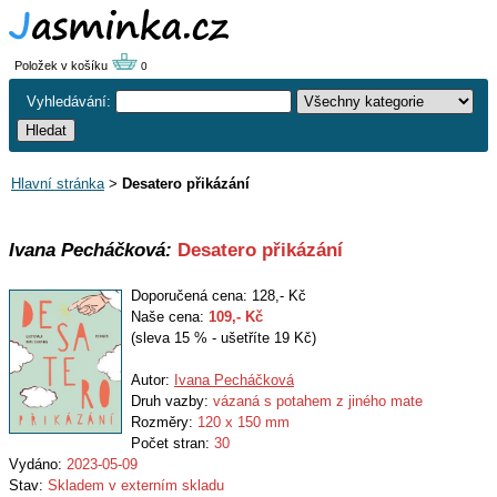
Položek v košíku
0
Vyhledávání:
Hlavní stránka
>
Desatero přikázání
Ivana Pecháčková:
Desatero přikázání
Doporučená cena: 128,- Kč
Naše cena:
109
,- Kč
(sleva 15 % - ušetříte 19 Kč)
Autor:
Ivana Pecháčková
Druh vazby:
vázaná s potahem z jiného mate
Rozměry:
120 x 150 mm
Počet stran:
30
Vydáno:
2023-05-09
Stav:
Skladem v externím skladu