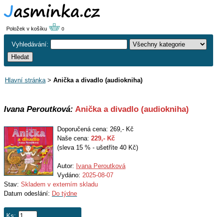
Položek v košíku
0
Vyhledávání:
Hlavní stránka
>
Anička a divadlo (audiokniha)
Ivana Peroutková:
Anička a divadlo (audiokniha)
Doporučená cena: 269,- Kč
Naše cena:
229
,- Kč
(sleva 15 % - ušetříte 40 Kč)
Autor:
Ivana Peroutková
Vydáno:
2025-08-07
Stav:
Skladem v externím skladu
Datum odeslání:
Do týdne
Ks: