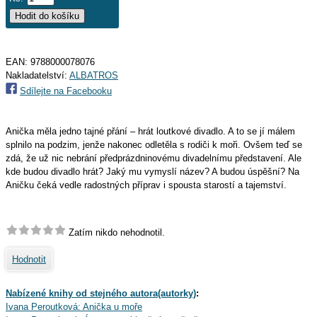
EAN:
9788000078076
Nakladatelství:
ALBATROS
Sdílejte na Facebooku
Anička měla jedno tajné přání – hrát loutkové divadlo. A to se jí málem
splnilo na podzim, jenže nakonec odletěla s rodiči k moři. Ovšem teď se
zdá, že už nic nebrání předprázdninovému divadelnímu představení. Ale
kde budou divadlo hrát? Jaký mu vymyslí název? A budou úspěšní? Na
Aničku čeká vedle radostných příprav i spousta starostí a tajemství.
Zatím nikdo nehodnotil.
Hodnotit
Nabízené knihy od stejného autora(autorky)
:
Ivana Peroutková: Anička u moře