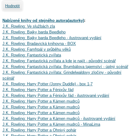
Hodnotit
Nabízené knihy od stejného autora(autorky)
:
J.K. Rowling: Ve službách zla
J.K. Rowling: Bajky barda Beedleho
J.K. Rowling: Bajky barda Beedleho - ilustrované vydání
J.K. Rowling: Bradavická knihovna - BOX
J.K. Rowling: Famfrpál v průběhu věků
J.K. Rowling: Fantastická zvířata
J.K. Rowling: Fantastická zvířata a kde je najít - původní scénář
J.K. Rowling: Fantastická zvířata: Brumbálova tajemství - úplný scénář
J.K. Rowling: Fantastická zvířata: Grindelwaldovy zločiny - původní
scénář
J.K. Rowling: Harry Potter (Jonny Duddle) - box 1-7
J.K. Rowling: Harry Potter a Fénixův řád
J.K. Rowling: Harry Potter a Fénixův řád - ilustrované vydání
J.K. Rowling: Harry Potter a Kámen mudrců
J.K. Rowling: Harry Potter a Kámen mudrců
J.K. Rowling: Harry Potter a Kámen mudrců
J.K. Rowling: Harry Potter a Kámen mudrců - ilustrované vydání
J.K. Rowling: Harry Potter a Kámen mudrců - MinaLima
J.K. Rowling: Harry Potter a Ohnivý pohár
J.K. Rowling: Harry Potter a Ohnivý pohár