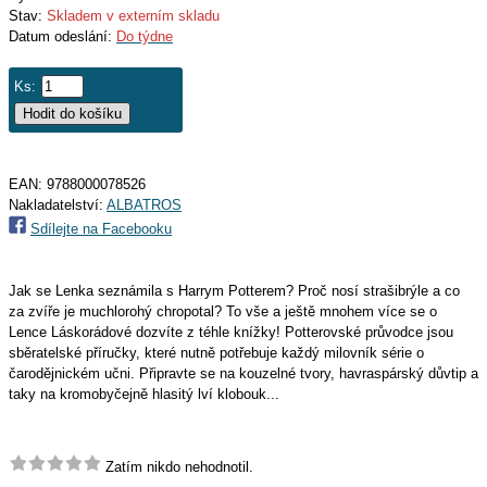
Stav:
Skladem v externím skladu
Datum odeslání:
Do týdne
Ks:
EAN:
9788000078526
Nakladatelství:
ALBATROS
Sdílejte na Facebooku
Jak se Lenka seznámila s Harrym Potterem? Proč nosí strašibrýle a co
za zvíře je muchlorohý chropotal? To vše a ještě mnohem více se o
Lence Láskorádové dozvíte z téhle knížky! Potterovské průvodce jsou
sběratelské příručky, které nutně potřebuje každý milovník série o
čarodějnickém učni. Připravte se na kouzelné tvory, havraspárský důvtip a
taky na kromobyčejně hlasitý lví klobouk...
Zatím nikdo nehodnotil.