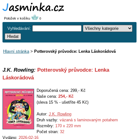
Položek v košíku
0
Vyhledávání:
Hlavní stránka
>
Potterovský průvodce: Lenka Láskorádová
J.K. Rowling:
Potterovský průvodce: Lenka
Láskorádová
Doporučená cena: 299,- Kč
Naše cena:
254
,- Kč
(sleva 15 % - ušetříte 45 Kč)
Autor:
J.K. Rowling
Druh vazby:
vázaná s laminovaným potahem
Rozměry:
170 x 220 mm
Počet stran:
32
Vydáno:
2026-02-16