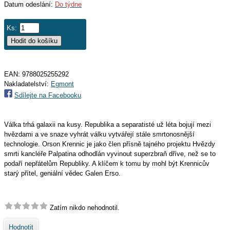
Datum odeslání:
Do týdne
Ks:
EAN:
9788025255292
Nakladatelství:
Egmont
Sdílejte na Facebooku
Válka trhá galaxii na kusy. Republika a separatisté už léta bojují mezi
hvězdami a ve snaze vyhrát válku vytvářejí stále smrtonosnější
technologie. Orson Krennic je jako člen přísně tajného projektu Hvězdy
smrti kancléře Palpatina odhodlán vyvinout superzbraň dříve, než se to
podaří nepřátelům Republiky. A klíčem k tomu by mohl být Krennicův
starý přítel, geniální vědec Galen Erso.
Zatím nikdo nehodnotil.
Hodnotit