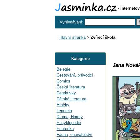
- interneto
Vyhledávání:
Hlavní stránka
>
Zvířecí škola
Kategorie
Jana Nová
Beletrie
Cestování, průvodci
Comics
Česká literatura
Detektivky
Dětská literatura
Hračky
Leporela
Drama, Horory
Encyklopedie
Esoterika
Fauna, chovatelství