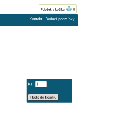
Položek v košíku
0
Kontakt
|
Dodací podmínky
Ks: