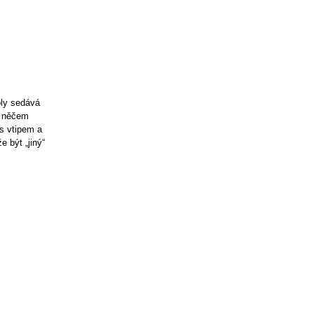
oly sedává
v něčem
 s vtipem a
 být „jiný“