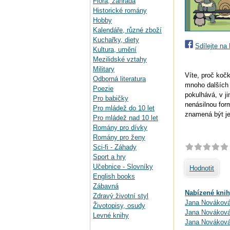
Flora, zahrada
Historické romány
Hobby
Kalendáře, různé zboží
Kuchařky, diety
Sdílejte n
Kultura, umění
Mezilidské vztahy
Military
Víte, proč koč
Odborná literatura
mnoho dalších 
Poezie
pokulhává, v j
Pro babičky
nenásilnou form
Pro mládež do 10 let
znamená být je
Pro mládež nad 10 let
Romány pro dívky
Romány pro ženy
Sci-fi - Záhady
Sport a hry
Učebnice - Slovníky
Hodnotit
English books
Zábavná
Nabízené knih
Zdravý životní styl
Jana Nováková
Životopisy, osudy
Jana Nováková:
Levné knihy
Jana Nováková: