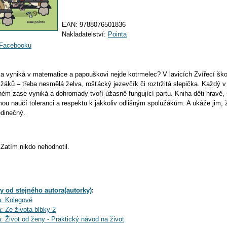
EAN:
9788076501836
Nakladatelství:
Pointa
a Facebooku
ka vyniká v matematice a papouškovi nejde kotrmelec? V lavicích Zvířecí šk
žáků – třeba nesmělá želva, rošťácký jezevčík či roztržitá slepička. Každý 
iném zase vyniká a dohromady tvoří úžasně fungující partu. Kniha děti hravě,
ou naučí toleranci a respektu k jakkoliv odlišným spolužákům. A ukáže jim, že
dinečný.
Zatím nikdo nehodnotil.
y od stejného autora(autorky)
:
: Kolegové
 Ze života blbky 2
 Život od ženy - Praktický návod na život