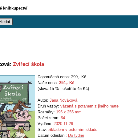
vé knihkupectví
ková:
Zvířecí škola
Doporučená cena: 299,- Kč
Naše cena:
254
,- Kč
(sleva 15 % - ušetříte 45 Kč)
Autor:
Jana Nováková
Druh vazby:
vázaná s potahem z jiného mate
Rozměry:
195 x 255 mm
Počet stran:
64
Vydáno:
2020-11-26
Stav:
Skladem v externím skladu
Datum odeslání:
Do týdne