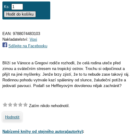
Ks:
EAN:
9788074483103
Nakladatelství:
Voxi
Sdílejte na Facebooku
Blíží se Vánoce a Gregovi rodiče rozhodli, že celá rodina uteče před
zimou a svátečním stresem na tropický ostrov. Trochu si odpočinout a
přijít na jiné myšlenky. Jenže brzy zjistí, že to tu nebude zase takový ráj.
Rodinnou pohodu vytrvale kazí spáleniny od slunce, žaludeční potíže a
jedovatí pavouci. Podaří se Heffleyovým dovolenou nějak zachránit?
Zatím nikdo nehodnotil.
Hodnotit
Nabízené knihy od stejného autora(autorky)
: