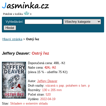
Položek v košíku
0
Vyhledávání:
Hlavní stránka
>
Ostrý řez
Jeffery Deaver:
Ostrý řez
Doporučená cena: 499,- Kč
Naše cena:
424
,- Kč
(sleva 15 % - ušetříte 75 Kč)
Autor:
Jeffery Deaver
Druh vazby:
vázaná s pap. potahem s lam. p
Rozměry:
130 x 205 mm
Počet stran:
520
Vydáno:
2022-04-19
Stav:
Skladem v externím skladu