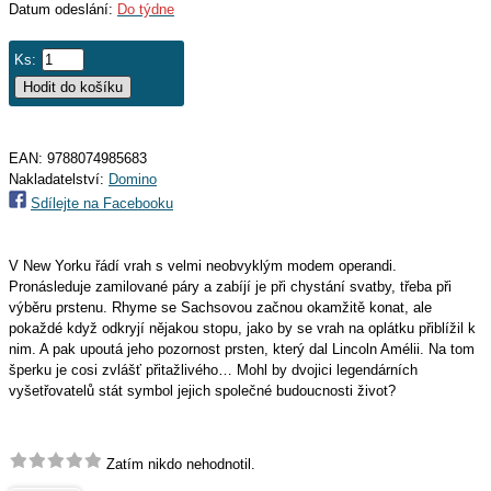
Datum odeslání:
Do týdne
Ks:
EAN:
9788074985683
Nakladatelství:
Domino
Sdílejte na Facebooku
V New Yorku řádí vrah s velmi neobvyklým modem operandi.
Pronásleduje zamilované páry a zabíjí je při chystání svatby, třeba při
výběru prstenu. Rhyme se Sachsovou začnou okamžitě konat, ale
pokaždé když odkryjí nějakou stopu, jako by se vrah na oplátku přiblížil k
nim. A pak upoutá jeho pozornost prsten, který dal Lincoln Amélii. Na tom
šperku je cosi zvlášť přitažlivého… Mohl by dvojici legendárních
vyšetřovatelů stát symbol jejich společné budoucnosti život?
Zatím nikdo nehodnotil.