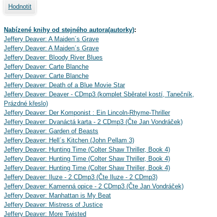
Hodnotit
Nabízené knihy od stejného autora(autorky)
:
Jeffery Deaver: A Maiden´s Grave
Jeffery Deaver: A Maiden´s Grave
Jeffery Deaver: Bloody River Blues
Jeffery Deaver: Carte Blanche
Jeffery Deaver: Carte Blanche
Jeffery Deaver: Death of a Blue Movie Star
Jeffery Deaver: Deaver - CDmp3 (komplet Sběratel kostí, Tanečník,
Prázdné křeslo)
Jeffery Deaver: Der Komponist : Ein Lincoln-Rhyme-Thriller
Jeffery Deaver: Dvanáctá karta - 2 CDmp3 (Čte Jan Vondráček)
Jeffery Deaver: Garden of Beasts
Jeffery Deaver: Hell´s Kitchen (John Pellam 3)
Jeffery Deaver: Hunting Time (Colter Shaw Thriller, Book 4)
Jeffery Deaver: Hunting Time (Colter Shaw Thriller, Book 4)
Jeffery Deaver: Hunting Time (Colter Shaw Thriller, Book 4)
Jeffery Deaver: Iluze - 2 CDmp3 (Čte Iluze - 2 CDmp3)
Jeffery Deaver: Kamenná opice - 2 CDmp3 (Čte Jan Vondráček)
Jeffery Deaver: Manhattan is My Beat
Jeffery Deaver: Mistress of Justice
Jeffery Deaver: More Twisted