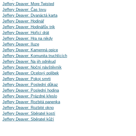
Jeffery Deaver: More Twisted
Jeffery Deaver: Čas lovu
Jeffery Deaver: Dvanáctá karta
Jeffery Deaver: Hodinář
Jeffery Deaver: Hodinářův trik
Jeffery Deaver: Hořící drát
Jeffery Deaver: Hra na nikdy
Jeffery Deaver: Iluze
Jeffery Deaver: Kamenná opice
Jeffery Deaver: Komunita truchlících
Jeffery Deaver: Na jih odnikud
Jeffery Deaver: Noční návštěvník
Jeffery Deaver: Ocelový polibek
Jeffery Deaver: Pokoj smrti
Jeffery Deaver: Poslední důkaz
Jeffery Deaver: Poslední hodina
Jeffery Deaver: Prázdné křeslo
Jeffery Deaver: Rozbitá panenka
Jeffery Deaver: Rozbité okno
Jeffery Deaver: Sběratel kostí
Jeffery Deaver: Sběratel kůží