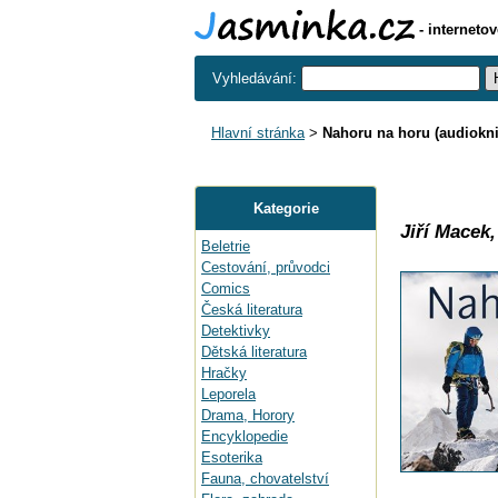
- interneto
Vyhledávání:
Hlavní stránka
>
Nahoru na horu (audiokn
Kategorie
Jiří Macek
Beletrie
Cestování, průvodci
Comics
Česká literatura
Detektivky
Dětská literatura
Hračky
Leporela
Drama, Horory
Encyklopedie
Esoterika
Fauna, chovatelství