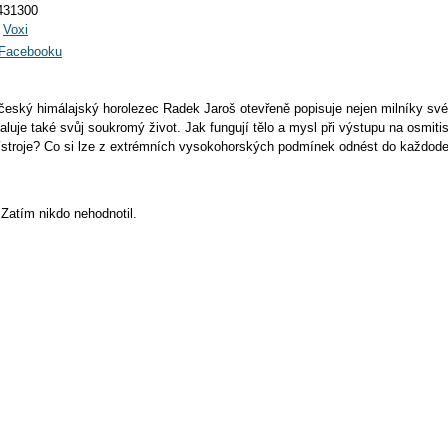
431300
:
Voxi
a Facebooku
český himálajský horolezec Radek Jaroš otevřeně popisuje nejen milníky své
haluje také svůj soukromý život. Jak fungují tělo a mysl při výstupu na osmit
ístroje? Co si lze z extrémních vysokohorských podmínek odnést do každode
Zatím nikdo nehodnotil.