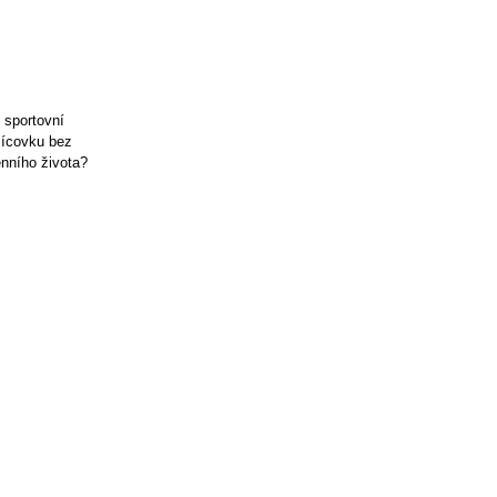
 sportovní
isícovku bez
nního života?