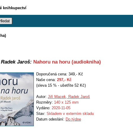
vé knihkupectví
iha)
, Radek Jaroš:
Nahoru na horu (audiokniha)
Doporučená cena: 349,- Kč
Naše cena:
297
,- Kč
(sleva 15 % - ušetříte 52 Kč)
Autor:
Jiří Macek, Radek Jaroš
Rozměry:
140 x 125 mm
Vydáno:
2020-11-05
Stav:
Skladem v externím skladu
Datum odeslání:
Do týdne