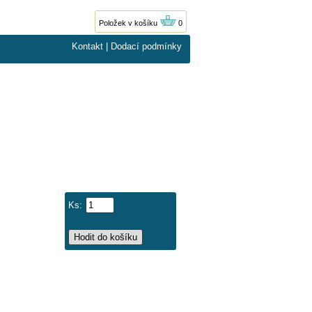
Položek v košíku
0
Kontakt
|
Dodací podmínky
Ks: