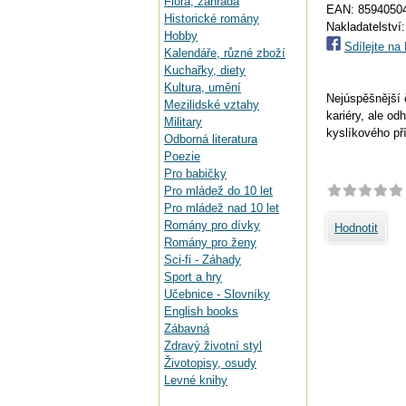
Flora, zahrada
EAN:
8594050
Historické romány
Nakladatelství
Hobby
Sdílejte n
Kalendáře, různé zboží
Kuchařky, diety
Kultura, umění
Nejúspěšnější 
Mezilidské vztahy
kariéry, ale od
Military
kyslíkového př
Odborná literatura
Poezie
Pro babičky
Pro mládež do 10 let
Pro mládež nad 10 let
Romány pro dívky
Hodnotit
Romány pro ženy
Sci-fi - Záhady
Sport a hry
Učebnice - Slovníky
English books
Zábavná
Zdravý životní styl
Životopisy, osudy
Levné knihy