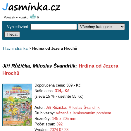
Položek v košíku
0
Vyhledávání:
Hlavní stránka
>
Hrdina od Jezera Hrochů
Jiří Růžička, Miloslav Švandrlík:
Hrdina od Jezera
Hrochů
Doporučená cena: 369,- Kč
Naše cena:
314
,- Kč
(sleva 15 % - ušetříte 55 Kč)
Autor:
Jiří Růžička, Miloslav Švandrlík
Druh vazby:
vázaná s laminovaným potahem
Rozměry:
145 x 205 mm
Počet stran:
392
Vydáno:
2024-07-23