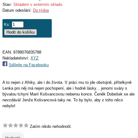
Stav:
Skladem v externím skladu
Datum odeslání:
Do týdne
Ks:
EAN:
9788076835788
Nakladatelství:
XYZ
Sdílejte na Facebooku
A to nejen z Afriky, ale i do života. V práci mu to jde obstojně, přítelkyně
Lenka pro něj má nejen pochopení, ale i hodně lásky... jenomi sváry s
bývalou tchyní Marií Košvancovou neberou konce. Čeněk Dobešek se ale
nevzdává! Jenže Košvancová taky ne. To by bylo, aby z toho něco
nebylo!
Zatím nikdo nehodnotil.