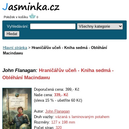
Položek v košíku
0
Vyhledávání:
Hlavní stránka
>
Hraničářův učeň - Kniha sedmá - Obléhání
Macindawu
John Flanagan:
Hraničářův učeň - Kniha sedmá -
Obléhání Macindawu
Doporučená cena: 399,- Kč
Naše cena:
339
,- Kč
(sleva 15 % - ušetříte 60 Kč)
Autor:
John Flanagan
Druh vazby:
vázaná s laminovaným potahem
Rozměry:
127 x 198 mm
Počet stran:
320