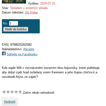
Vydáno:
2025-07-31
Stav:
Skladem v externím skladu
Datum odeslání:
Do týdne
Ks:
EAN:
9788025262092
Nakladatelství:
Alicanto
Sdílejte na Facebooku
Kde najde Will v rozvráceném severním lénu bojovníky, které potřebuje,
aby dobyl zpět hrad ovládaný sirem Kerenem a jeho tlupou zločinců a
osvobodil Alyss ze zajetí?
Zatím nikdo nehodnotil.
Hodnotit