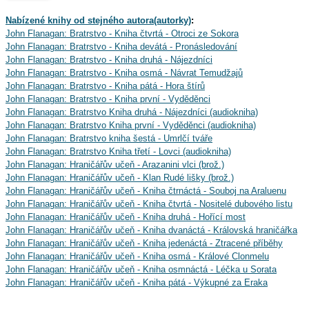
Nabízené knihy od stejného autora(autorky)
:
John Flanagan: Bratrstvo - Kniha čtvrtá - Otroci ze Sokora
John Flanagan: Bratrstvo - Kniha devátá - Pronásledování
John Flanagan: Bratrstvo - Kniha druhá - Nájezdníci
John Flanagan: Bratrstvo - Kniha osmá - Návrat Temudžajů
John Flanagan: Bratrstvo - Kniha pátá - Hora štírů
John Flanagan: Bratrstvo - Kniha první - Vyděděnci
John Flanagan: Bratrstvo Kniha druhá - Nájezdníci (audiokniha)
John Flanagan: Bratrstvo Kniha první - Vyděděnci (audiokniha)
John Flanagan: Bratrstvo kniha šestá - Umrlčí tváře
John Flanagan: Bratrstvo Kniha třetí - Lovci (audiokniha)
John Flanagan: Hraničářův učeň - Arazanini vlci (brož.)
John Flanagan: Hraničářův učeň - Klan Rudé lišky (brož.)
John Flanagan: Hraničářův učeň - Kniha čtrnáctá - Souboj na Araluenu
John Flanagan: Hraničářův učeň - Kniha čtvrtá - Nositelé dubového listu
John Flanagan: Hraničářův učeň - Kniha druhá - Hořící most
John Flanagan: Hraničářův učeň - Kniha dvanáctá - Královská hraničářka
John Flanagan: Hraničářův učeň - Kniha jedenáctá - Ztracené příběhy
John Flanagan: Hraničářův učeň - Kniha osmá - Králové Clonmelu
John Flanagan: Hraničářův učeň - Kniha osmnáctá - Léčka u Sorata
John Flanagan: Hraničářův učeň - Kniha pátá - Výkupné za Eraka