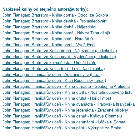
Nabízené knihy od stejného autora(autorky)
:
John Flanagan: Bratrstvo - Kniha čtvrtá - Otroci ze Sokora
John Flanagan: Bratrstvo - Kniha devátá - Pronásledování
John Flanagan: Bratrstvo - Kniha druhá - Nájezdníci
John Flanagan: Bratrstvo - Kniha osmá - Návrat Temudžajů
John Flanagan: Bratrstvo - Kniha pátá - Hora štírů
John Flanagan: Bratrstvo - Kniha první - Vyděděnci
John Flanagan: Bratrstvo Kniha druhá - Nájezdníci (audiokniha)
John Flanagan: Bratrstvo Kniha první - Vyděděnci (audiokniha)
John Flanagan: Bratrstvo kniha šestá - Umrlčí tváře
John Flanagan: Bratrstvo Kniha třetí - Lovci (audiokniha)
John Flanagan: Hraničářův učeň - Arazanini vlci (brož.)
John Flanagan: Hraničářův učeň - Klan Rudé lišky (brož.)
John Flanagan: Hraničářův učeň - Kniha čtrnáctá - Souboj na Araluenu
John Flanagan: Hraničářův učeň - Kniha čtvrtá - Nositelé dubového listu
John Flanagan: Hraničářův učeň - Kniha druhá - Hořící most
John Flanagan: Hraničářův učeň - Kniha dvanáctá - Královská hraničářka
John Flanagan: Hraničářův učeň - Kniha jedenáctá - Ztracené příběhy
John Flanagan: Hraničářův učeň - Kniha osmá - Králové Clonmelu
John Flanagan: Hraničářův učeň - Kniha osmnáctá - Léčka u Sorata
John Flanagan: Hraničářův učeň - Kniha pátá - Výkupné za Eraka