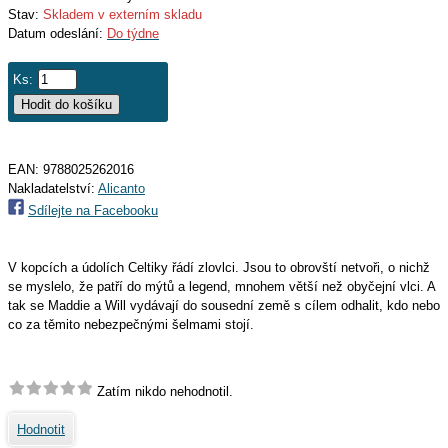
Stav:
Skladem v externím skladu
Datum odeslání:
Do týdne
Ks:
EAN:
9788025262016
Nakladatelství:
Alicanto
Sdílejte na Facebooku
V kopcích a údolích Celtiky řádí zlovlci. Jsou to obrovští netvoři, o nichž
se myslelo, že patří do mýtů a legend, mnohem větší než obyčejní vlci. A
tak se Maddie a Will vydávají do sousední země s cílem odhalit, kdo nebo
co za těmito nebezpečnými šelmami stojí.
Zatím nikdo nehodnotil.
Hodnotit