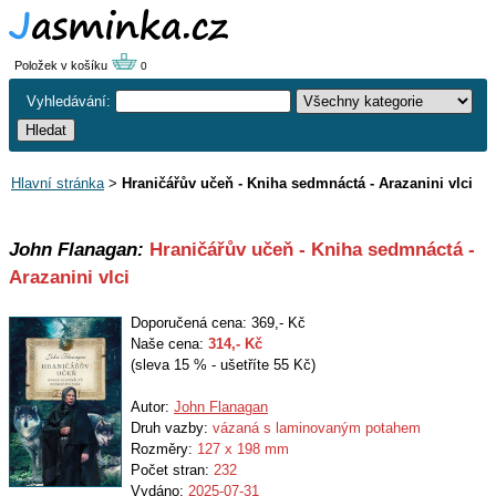
Položek v košíku
0
Vyhledávání:
Hlavní stránka
>
Hraničářův učeň - Kniha sedmnáctá - Arazanini vlci
John Flanagan:
Hraničářův učeň - Kniha sedmnáctá -
Arazanini vlci
Doporučená cena: 369,- Kč
Naše cena:
314
,- Kč
(sleva 15 % - ušetříte 55 Kč)
Autor:
John Flanagan
Druh vazby:
vázaná s laminovaným potahem
Rozměry:
127 x 198 mm
Počet stran:
232
Vydáno:
2025-07-31