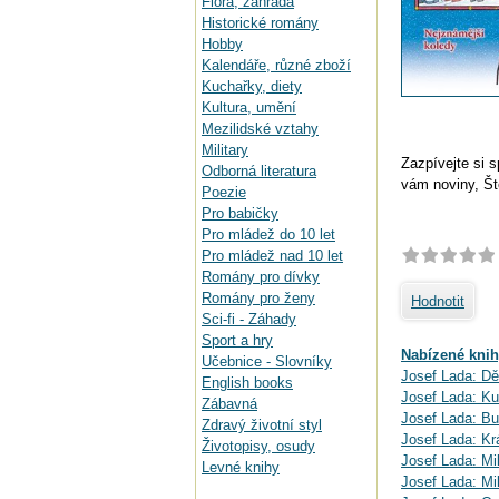
Flora, zahrada
Historické romány
Hobby
Kalendáře, různé zboží
Kuchařky, diety
Kultura, umění
Mezilidské vztahy
Military
Zazpívejte si 
Odborná literatura
vám noviny, Ště
Poezie
Pro babičky
Pro mládež do 10 let
Pro mládež nad 10 let
Romány pro dívky
Romány pro ženy
Hodnotit
Sci-fi - Záhady
Sport a hry
Nabízené knih
Učebnice - Slovníky
Josef Lada: D
English books
Josef Lada: Ku
Zábavná
Josef Lada: Bu
Zdravý životní styl
Josef Lada: Kr
Životopisy, osudy
Josef Lada: M
Levné knihy
Josef Lada: Mi