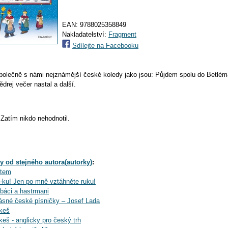
EAN:
9788025358849
Nakladatelství:
Fragment
Sdílejte na Facebooku
společně s námi nejznámější české koledy jako jsou: Půjdem spolu do Betlé
drej večer nastal a další.
Zatím nikdo nehodnotil.
y od stejného autora(autorky)
:
ětem
-ku! Jen po mně vztáhněte ruku!
báci a hastrmani
ásné české písničky – Josef Lada
ikeš
keš - anglicky pro český trh