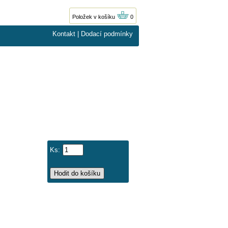
Položek v košíku
0
Kontakt
|
Dodací podmínky
Ks: