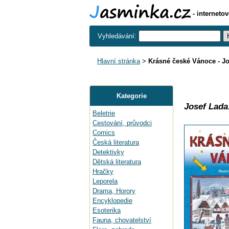
- interneto
Vyhledávání:
Hlavní stránka
>
Krásné české Vánoce - J
Kategorie
Josef Lada
Beletrie
Cestování, průvodci
Comics
Česká literatura
Detektivky
Dětská literatura
Hračky
Leporela
Drama, Horory
Encyklopedie
Esoterika
Fauna, chovatelství