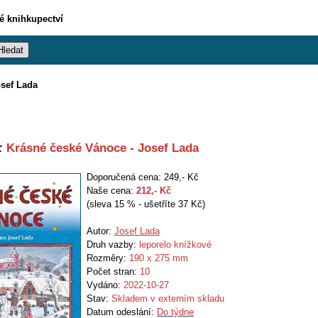
vé knihkupectví
osef Lada
:
Krásné české Vánoce - Josef Lada
Doporučená cena: 249,- Kč
Naše cena:
212
,- Kč
(sleva 15 % - ušetříte 37 Kč)
Autor:
Josef Lada
Druh vazby:
leporelo knížkové
Rozměry:
190 x 275 mm
Počet stran:
10
Vydáno:
2022-10-27
Stav:
Skladem v externím skladu
Datum odeslání:
Do týdne