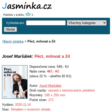
Položek v košíku
0
Vyhledávání:
Hlavní stránka
>
Péct, milovat a žít
Josef Maršálek:
Péct, milovat a žít
Doporučená cena: 549,- Kč
Naše cena:
467
,- Kč
(sleva 15 % - ušetříte 82 Kč)
Autor:
Josef Maršálek
Druh vazby:
vázaná s laminovaným potahem
Rozměry:
195 x 255 mm
Počet stran:
272
Vydáno:
2025-11-14
Stav:
Skladem v externím skladu