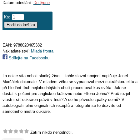
Datum odeslání:
Do týdne
Ks:
EAN:
9788020465382
Nakladatelství:
Mladá fronta
Sdílejte na Facebooku
La dolce vita neboli sladký život – tohle slovní spojení naplňuje Josef
Maršálek dokonale. V mladém věku se vypracoval mezi cukrářskou elitu a
při hledání těch nejlahodnějších chutí procestoval kus světa. Jak se
dostal k pečení pro anglickou královnu nebo Eltona Johna? Proč rozjel
vlastní síť cukráren právě v Indii? A co ho přivedlo zpátky domů? V
autobiografii plné originálních receptů a fotografií se to dozvíte od
samotného mistra cukráře.
Zatím nikdo nehodnotil.