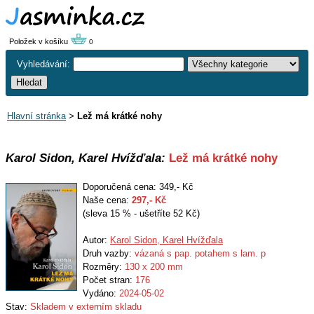
Položek v košíku
0
Vyhledávání:
Hlavní stránka
>
Lež má krátké nohy
Karol Sidon, Karel Hvížďala:
Lež má krátké nohy
Doporučená cena: 349,- Kč
Naše cena:
297
,- Kč
(sleva 15 % - ušetříte 52 Kč)
Autor:
Karol Sidon, Karel Hvížďala
Druh vazby:
vázaná s pap. potahem s lam. p
Rozměry:
130 x 200 mm
Počet stran:
176
Vydáno:
2024-05-02
Stav:
Skladem v externím skladu