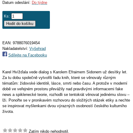
Datum odeslání:
Do týdne
Ks:
EAN:
9788076019454
Nakladatelství:
Vyšehrad
Sdílejte na Facebooku
Karel Hvížďala vede dialog s Karolem Efraimem Sidonem už desítky let.
Za tu dobu společně vytvořili řadu knih, které se věnovaly různým
tématům: židovské identitě, lásce, smrti nebo času. A protože v moderní
době ve veřejném prostoru převážily nad pravdivými informacemi fake
news a spiklenecké teorie, rozhodli se tentokrát věnovat jedinému slovu –
lži. Ponořte se v pronikavém rozhovoru do složitých otázek etiky a nechte
se inspirovat myšlenkami dvou výrazných osobností českého kulturního
života.
Zatím nikdo nehodnotil.