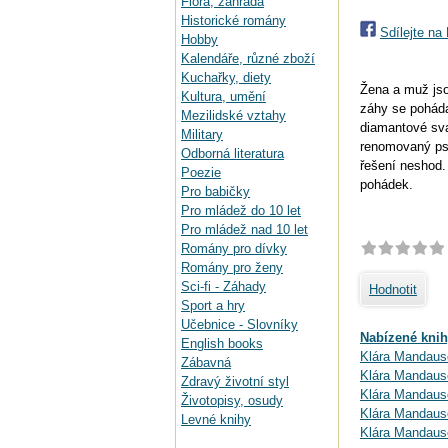
Flora, zahrada
Historické romány
Sdílejte n
Hobby
Kalendáře, různé zboží
Kuchařky, diety
Žena a muž jso
Kultura, umění
záhy se poháda
Mezilidské vztahy
diamantové sv
Military
renomovaný psy
Odborná literatura
řešení neshod. 
Poezie
pohádek.
Pro babičky
Pro mládež do 10 let
Pro mládež nad 10 let
Romány pro dívky
Romány pro ženy
Sci-fi - Záhady
Hodnotit
Sport a hry
Učebnice - Slovníky
Nabízené knih
English books
Klára Mandaus
Zábavná
Klára Mandauso
Zdravý životní styl
Klára Mandauso
Životopisy, osudy
Klára Mandaus
Levné knihy
Klára Mandauso