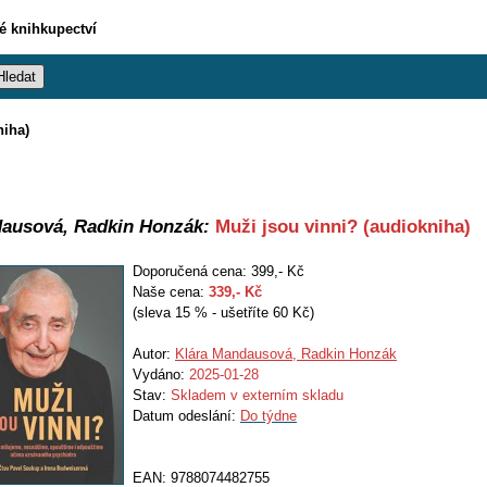
vé knihkupectví
niha)
ausová, Radkin Honzák:
Muži jsou vinni? (audiokniha)
Doporučená cena: 399,- Kč
Naše cena:
339
,- Kč
(sleva 15 % - ušetříte 60 Kč)
Autor:
Klára Mandausová, Radkin Honzák
Vydáno:
2025-01-28
Stav:
Skladem v externím skladu
Datum odeslání:
Do týdne
EAN:
9788074482755