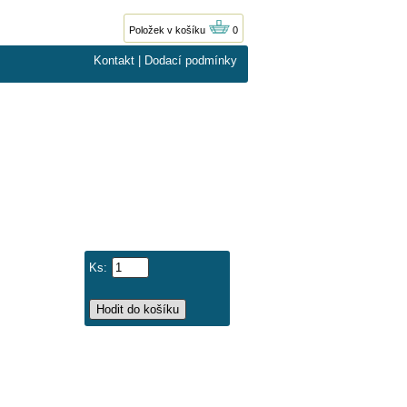
Položek v košíku
0
Kontakt
|
Dodací podmínky
Ks: