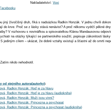
Nakladatelství:
Voxi
a Facebooku
u jiný živočišný druh, říká s nadsázkou Radkin Honzák. V jednu chvíli dokon
jí do krve. Proč se z lásky stává nenávist? A proč někomu vydrží pěkné dny
atby? V rozhovoru s novinářkou a spisovatelkou Klárou Mandausovou odpoví
chiatr na otázky týkající se partnerského soužití, popisuje zákonitosti lásk
S jediným cílem – ukázat, že dobré vztahy existují a šťastni až do smrti nepa
Zatím nikdo nehodnotil.
y od stejného autora(autorky)
:
ová, Radkin Honzák: Hoď je za hlavu
vá, Radkin Honzák: Hoď je za hlavu (audiokniha)
vá, Radkin Honzák: Muži jsou vinni?
ová, Radkin Honzák: Princezna a psychopat
vá, Radkin Honzák: Princezna a psychopat (audiokniha)