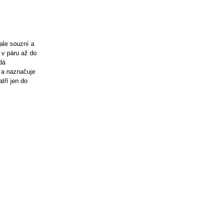
ale souzní a
 v páru až do
dá
y a naznačuje
tří jen do