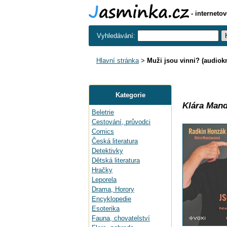
- interneto
Vyhledávání:
Hlavní stránka
>
Muži jsou vinni? (audiok
Kategorie
Klára Mand
Beletrie
Cestování, průvodci
Comics
Česká literatura
Detektivky
Dětská literatura
Hračky
Leporela
Drama, Horory
Encyklopedie
Esoterika
Fauna, chovatelství