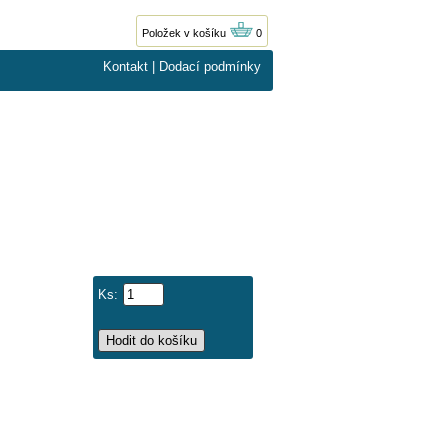
Položek v košíku
0
Kontakt
|
Dodací podmínky
Ks: