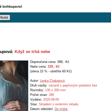
vé knihkupectví
lupová:
Když se trhá nebe
Doporučená cena: 399,- Kč
Naše cena:
339
,- Kč
(sleva 15 % - ušetříte 60 Kč)
Autor:
Lenka Chalupová
Druh vazby:
vázaná s papírovým potahem bez
Rozměry:
130 x 200 mm
Počet stran:
280
Vydáno:
2025-08-05
Stav:
Skladem v externím skladu
Datum odeslání:
Do týdne