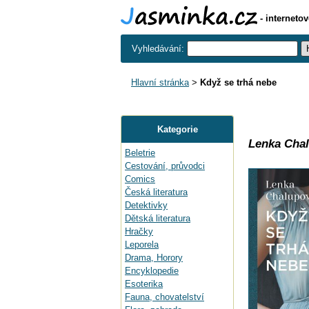
- interneto
Vyhledávání:
Hlavní stránka
>
Když se trhá nebe
Kategorie
Lenka Cha
Beletrie
Cestování, průvodci
Comics
Česká literatura
Detektivky
Dětská literatura
Hračky
Leporela
Drama, Horory
Encyklopedie
Esoterika
Fauna, chovatelství