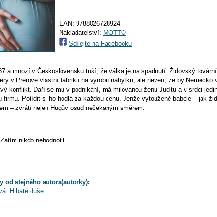
EAN:
9788026728924
Nakladatelství:
MOTTO
Sdílejte na Facebooku
37 a mnozí v Československu tuší, že válka je na spadnutí. Židovský továrn
rý v Přerově vlastní fabriku na výrobu nábytku, ale nevěří, že by Německo 
vý konflikt. Daří se mu v podnikání, má milovanou ženu Juditu a v srdci jedin
u firmu. Pořídit si ho hodlá za každou cenu. Jenže vytoužené babele – jak ž
ětem – zvrátí nejen Hugův osud nečekaným směrem.
Zatím nikdo nehodnotil.
y od stejného autora(autorky)
:
vá: Hrbaté duše