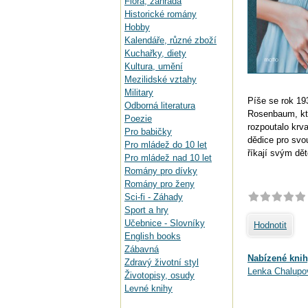
Flora, zahrada
Historické romány
Hobby
Kalendáře, různé zboží
Kuchařky, diety
Kultura, umění
Mezilidské vztahy
Military
Píše se rok 19
Odborná literatura
Rosenbaum, kte
Poezie
rozpoutalo krva
Pro babičky
dědice pro svo
Pro mládež do 10 let
říkají svým d
Pro mládež nad 10 let
Romány pro dívky
Romány pro ženy
Sci-fi - Záhady
Sport a hry
Učebnice - Slovníky
Hodnotit
English books
Zábavná
Nabízené knih
Zdravý životní styl
Lenka Chalupo
Životopisy, osudy
Levné knihy