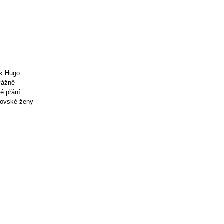
ík Hugo
vážně
é přání:
idovské ženy