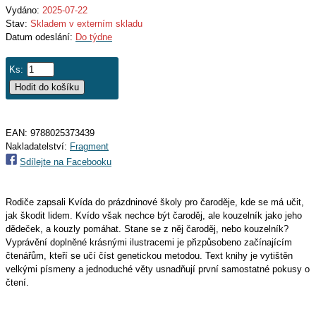
Vydáno:
2025-07-22
Stav:
Skladem v externím skladu
Datum odeslání:
Do týdne
Ks:
EAN:
9788025373439
Nakladatelství:
Fragment
Sdílejte na Facebooku
Rodiče zapsali Kvída do prázdninové školy pro čaroděje, kde se má učit,
jak škodit lidem. Kvído však nechce být čaroděj, ale kouzelník jako jeho
dědeček, a kouzly pomáhat. Stane se z něj čaroděj, nebo kouzelník?
Vyprávění doplněné krásnými ilustracemi je přizpůsobeno začínajícím
čtenářům, kteří se učí číst genetickou metodou. Text knihy je vytištěn
velkými písmeny a jednoduché věty usnadňují první samostatné pokusy o
čtení.