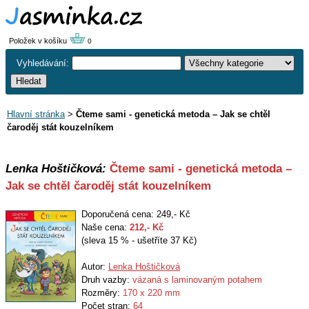
Položek v košíku
0
Vyhledávání:
Hlavní stránka
>
Čteme sami - genetická metoda – Jak se chtěl
čaroděj stát kouzelníkem
Lenka Hoštičková:
Čteme sami - genetická metoda –
Jak se chtěl čaroděj stát kouzelníkem
Doporučená cena: 249,- Kč
Naše cena:
212
,- Kč
(sleva 15 % - ušetříte 37 Kč)
Autor:
Lenka Hoštičková
Druh vazby:
vázaná s laminovaným potahem
Rozměry:
170 x 220 mm
Počet stran:
64