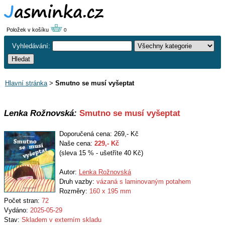
Položek v košíku
0
Vyhledávání:
Hlavní stránka
>
Smutno se musí vyšeptat
Lenka Rožnovská:
Smutno se musí vyšeptat
Doporučená cena: 269,- Kč
Naše cena:
229
,- Kč
(sleva 15 % - ušetříte 40 Kč)
Autor:
Lenka Rožnovská
Druh vazby:
vázaná s laminovaným potahem
Rozměry:
160 x 195 mm
Počet stran:
72
Vydáno:
2025-05-29
Stav:
Skladem v externím skladu