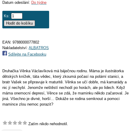
Datum odeslání:
Do týdne
Ks:
EAN:
9788000077802
Nakladatelství:
ALBATROS
Sdílejte na Facebooku
Druhačka Věnka Václavíková má báječnou rodinu. Máma je ilustrátorka
dětských knížek, táta vědec, který zkoumá počasí na polární stanici, a
bratr Vašek se připravuje k maturitě. Věnka se učí dobře, má kamarády a
nic jí nechybí. Jenomže neštěstí nechodí po horách, ale po lidech. Když
máma onemocní depresí, Věnce se zdá, že maminku někdo začaroval. Je
jiná. Všechno je divné, horší… Dokáže se rodina semknout a pomoci
mamince zlou nemoc porazit?
Zatím nikdo nehodnotil.