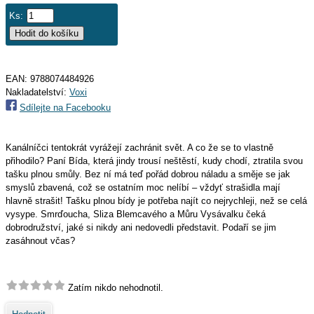
Ks:
EAN:
9788074484926
Nakladatelství:
Voxi
Sdílejte na Facebooku
Kanálníčci tentokrát vyrážejí zachránit svět. A co že se to vlastně
přihodilo? Paní Bída, která jindy trousí neštěstí, kudy chodí, ztratila svou
tašku plnou smůly. Bez ní má teď pořád dobrou náladu a směje se jak
smyslů zbavená, což se ostatním moc nelíbí – vždyť strašidla mají
hlavně strašit! Tašku plnou bídy je potřeba najít co nejrychleji, než se celá
vysype. Smrďoucha, Sliza Blemcavého a Můru Vysávalku čeká
dobrodružství, jaké si nikdy ani nedovedli představit. Podaří se jim
zasáhnout včas?
Zatím nikdo nehodnotil.