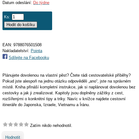
Datum odeslání:
Do týdne
Ks:
EAN:
9788076501508
Nakladatelství:
Pointa
Sdílejte na Facebooku
Plánujete dovolenou na vlastní pěst? Čtete rádi cestovatelské příběhy?
Pokud jste alespoň na jednu otázku odpověděli „ano“, jste na správném
místě. Kniha přináší kompletní instrukce, jak si naplánovat dovolenou bez
cestovky a jak ji zrealizovat. Kapitoly jsou doplněny zážitky z cest,
rozšířenými o konkrétní tipy a triky. Navíc v knížce najdete cestovní
itineráře do Japonska, Izraele, Vietnamu a Íránu.
Zatím nikdo nehodnotil.
Hodnotit