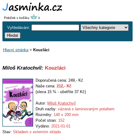
Položek v košíku
0
Vyhledávání:
Hlavní stránka
>
Kouzláci
Miloš Kratochvíl:
Kouzláci
Doporučená cena: 249,- Kč
Naše cena:
212
,- Kč
(sleva 15 % - ušetříte 37 Kč)
Autor:
Miloš Kratochvíl
Druh vazby:
vázaná s laminovaným potahem
Rozměry:
140 x 200 mm
Počet stran:
152
Vydáno:
2021-01-01
Stav:
Skladem v externím skladu