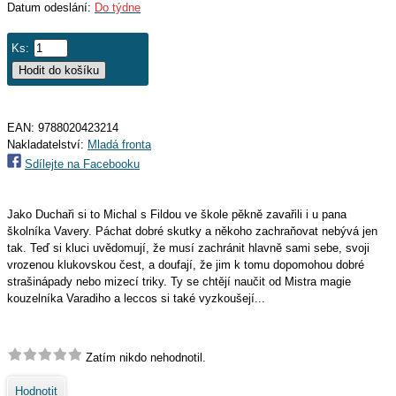
Datum odeslání:
Do týdne
Ks:
EAN:
9788020423214
Nakladatelství:
Mladá fronta
Sdílejte na Facebooku
Jako Duchaři si to Michal s Fildou ve škole pěkně zavařili i u pana
školníka Vavery. Páchat dobré skutky a někoho zachraňovat nebývá jen
tak. Teď si kluci uvědomují, že musí zachránit hlavně sami sebe, svoji
vrozenou klukovskou čest, a doufají, že jim k tomu dopomohou dobré
strašinápady nebo mizecí triky. Ty se chtějí naučit od Mistra magie
kouzelníka Varadiho a leccos si také vyzkoušejí...
Zatím nikdo nehodnotil.
Hodnotit