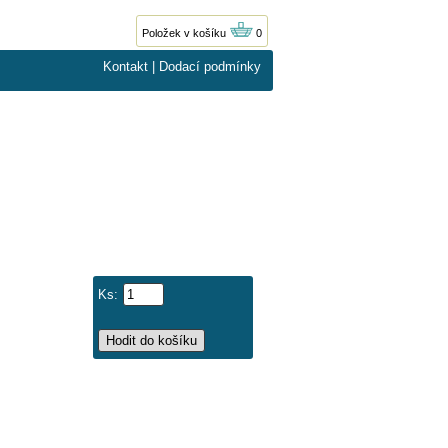
Položek v košíku
0
Kontakt
|
Dodací podmínky
Ks: