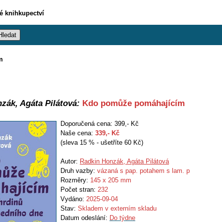
vé knihkupectví
m
zák, Agáta Pilátová:
Kdo pomůže pomáhajícím
Doporučená cena: 399,- Kč
Naše cena:
339
,- Kč
(sleva 15 % - ušetříte 60 Kč)
Autor:
Radkin Honzák, Agáta Pilátová
Druh vazby:
vázaná s pap. potahem s lam. p
Rozměry:
145 x 205 mm
Počet stran:
232
Vydáno:
2025-09-04
Stav:
Skladem v externím skladu
Datum odeslání:
Do týdne