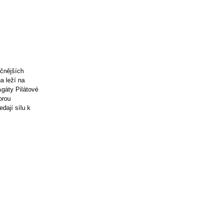
očnějších
a leží na
Agáty Pilátové
orou
dají sílu k