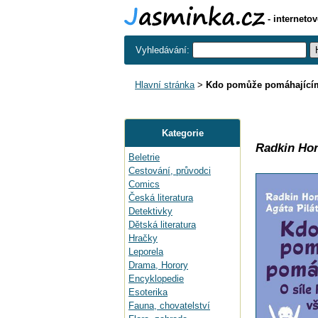
- interneto
Vyhledávání:
Hlavní stránka
>
Kdo pomůže pomáhající
Kategorie
Radkin Hon
Beletrie
Cestování, průvodci
Comics
Česká literatura
Detektivky
Dětská literatura
Hračky
Leporela
Drama, Horory
Encyklopedie
Esoterika
Fauna, chovatelství