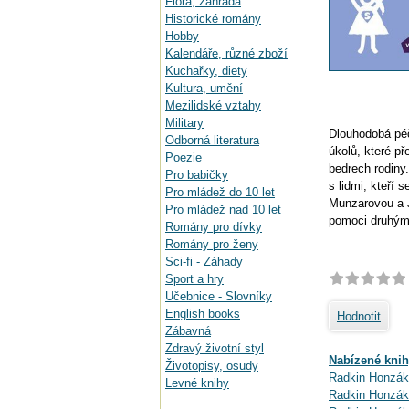
Flora, zahrada
Historické romány
Hobby
Kalendáře, různé zboží
Kuchařky, diety
Kultura, umění
Mezilidské vztahy
Military
Dlouhodobá péč
Odborná literatura
úkolů, které p
Poezie
bedrech rodiny
Pro babičky
s lidmi, kteří
Pro mládež do 10 let
Munzarovou a J
Pro mládež nad 10 let
pomoci druhým
Romány pro dívky
Romány pro ženy
Sci-fi - Záhady
Sport a hry
Učebnice - Slovníky
English books
Hodnotit
Zábavná
Zdravý životní styl
Nabízené knih
Životopisy, osudy
Radkin Honzák,
Levné knihy
Radkin Honzák,