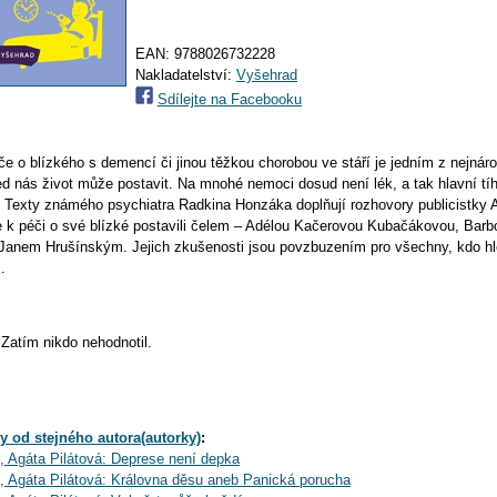
EAN:
9788026732228
Nakladatelství:
Vyšehrad
Sdílejte na Facebooku
e o blízkého s demencí či jinou těžkou chorobou ve stáří je jedním z nejnár
řed nás život může postavit. Na mnohé nemoci dosud není lék, a tak hlavní tíh
. Texty známého psychiatra Radkina Honzáka doplňují rozhovory publicistky 
 se k péči o své blízké postavili čelem – Adélou Kačerovou Kubačákovou, Barb
anem Hrušínským. Jejich zkušenosti jsou povzbuzením pro všechny, kdo hle
.
Zatím nikdo nehodnotil.
y od stejného autora(autorky)
:
 Agáta Pilátová: Deprese není depka
 Agáta Pilátová: Královna děsu aneb Panická porucha