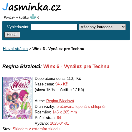
Položek v košíku
0
Vyhledávání:
Hlavní stránka
>
Winx 6 - Vynález pre Technu
Regina Bizziová:
Winx 6 - Vynález pre Technu
Doporučená cena: 110,- Kč
Naše cena:
94
,- Kč
(sleva 15 % - ušetříte 17 Kč)
Autor:
Regina Bizziová
Druh vazby:
brožovaná lepená s chlopněmi
Rozměry:
145 x 205 mm
Počet stran:
64
Vydáno:
2025-04-01
Stav:
Skladem v externím skladu