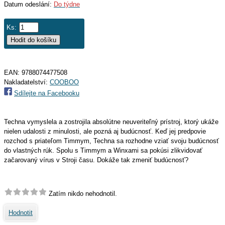
Datum odeslání:
Do týdne
Ks:
EAN:
9788074477508
Nakladatelství:
COOBOO
Sdílejte na Facebooku
Techna vymyslela a zostrojila absolútne neuveriteľný prístroj, ktorý ukáže
nielen udalosti z minulosti, ale pozná aj budúcnosť. Keď jej predpovie
rozchod s priateľom Timmym, Techna sa rozhodne vziať svoju budúcnosť
do vlastných rúk. Spolu s Timmym a Winxami sa pokúsi zlikvidovať
začarovaný vírus v Stroji času. Dokáže tak zmeniť budúcnosť?
Zatím nikdo nehodnotil.
Hodnotit