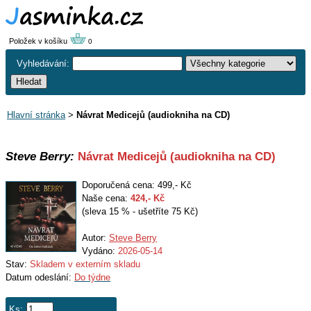
Položek v košíku
0
Vyhledávání:
Hlavní stránka
>
Návrat Medicejů (audiokniha na CD)
Steve Berry:
Návrat Medicejů (audiokniha na CD)
Doporučená cena: 499,- Kč
Naše cena:
424
,- Kč
(sleva 15 % - ušetříte 75 Kč)
Autor:
Steve Berry
Vydáno:
2026-05-14
Stav:
Skladem v externím skladu
Datum odeslání:
Do týdne
Ks: