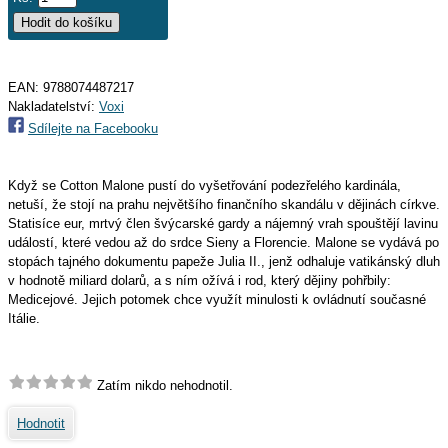
EAN:
9788074487217
Nakladatelství:
Voxi
Sdílejte na Facebooku
Když se Cotton Malone pustí do vyšetřování podezřelého kardinála,
netuší, že stojí na prahu největšího finančního skandálu v dějinách církve.
Statisíce eur, mrtvý člen švýcarské gardy a nájemný vrah spouštějí lavinu
událostí, které vedou až do srdce Sieny a Florencie. Malone se vydává po
stopách tajného dokumentu papeže Julia II., jenž odhaluje vatikánský dluh
v hodnotě miliard dolarů, a s ním ožívá i rod, který dějiny pohřbily:
Medicejové. Jejich potomek chce využít minulosti k ovládnutí současné
Itálie.
Zatím nikdo nehodnotil.
Hodnotit