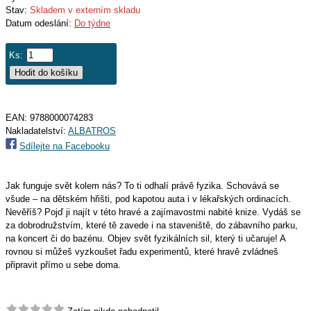
Stav:
Skladem v externím skladu
Datum odeslání:
Do týdne
Ks:
EAN:
9788000074283
Nakladatelství:
ALBATROS
Sdílejte na Facebooku
Jak funguje svět kolem nás? To ti odhalí právě fyzika. Schovává se
všude – na dětském hřišti, pod kapotou auta i v lékařských ordinacích.
Nevěříš? Pojď ji najít v této hravé a zajímavostmi nabité knize. Vydáš se
za dobrodružstvím, které tě zavede i na staveniště, do zábavního parku,
na koncert či do bazénu. Objev svět fyzikálních sil, který ti učaruje! A
rovnou si můžeš vyzkoušet řadu experimentů, které hravě zvládneš
připravit přímo u sebe doma.