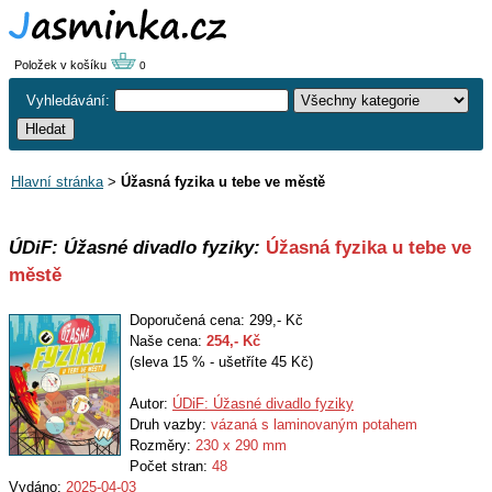
Položek v košíku
0
Vyhledávání:
Hlavní stránka
>
Úžasná fyzika u tebe ve městě
ÚDiF: Úžasné divadlo fyziky:
Úžasná fyzika u tebe ve
městě
Doporučená cena: 299,- Kč
Naše cena:
254
,- Kč
(sleva 15 % - ušetříte 45 Kč)
Autor:
ÚDiF: Úžasné divadlo fyziky
Druh vazby:
vázaná s laminovaným potahem
Rozměry:
230 x 290 mm
Počet stran:
48
Vydáno:
2025-04-03