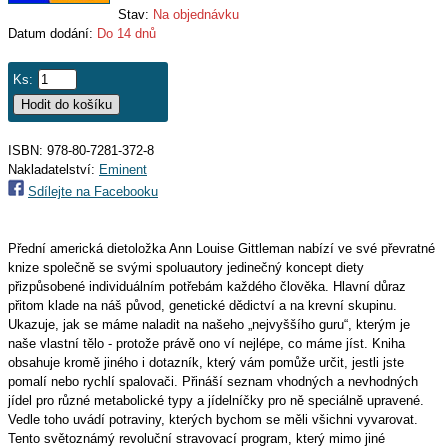
Stav:
Na objednávku
Datum dodání:
Do 14 dnů
Ks:
ISBN: 978-80-7281-372-8
Nakladatelství:
Eminent
Sdílejte na Facebooku
Přední americká dietoložka Ann Louise Gittleman nabízí ve své převratné
knize společně se svými spoluautory jedinečný koncept diety
přizpůsobené individuálním potřebám každého člověka. Hlavní důraz
přitom klade na náš původ, genetické dědictví a na krevní skupinu.
Ukazuje, jak se máme naladit na našeho „nejvyššího guru“, kterým je
naše vlastní tělo - protože právě ono ví nejlépe, co máme jíst. Kniha
obsahuje kromě jiného i dotazník, který vám pomůže určit, jestli jste
pomalí nebo rychlí spalovači. Přináší seznam vhodných a nevhodných
jídel pro různé metabolické typy a jídelníčky pro ně speciálně upravené.
Vedle toho uvádí potraviny, kterých bychom se měli všichni vyvarovat.
Tento světoznámý revoluční stravovací program, který mimo jiné