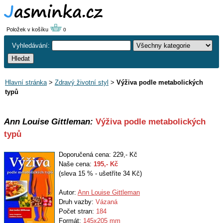
Položek v košíku
0
Vyhledávání:
Hlavní stránka
>
Zdravý životní styl
>
Výživa podle metabolických
typů
Ann Louise Gittleman:
Výživa podle metabolických
typů
Doporučená cena: 229,- Kč
Naše cena:
195
,- Kč
(sleva 15 % - ušetříte 34 Kč)
Autor:
Ann Louise Gittleman
Druh vazby:
Vázaná
Počet stran:
184
Formát:
145x205 mm