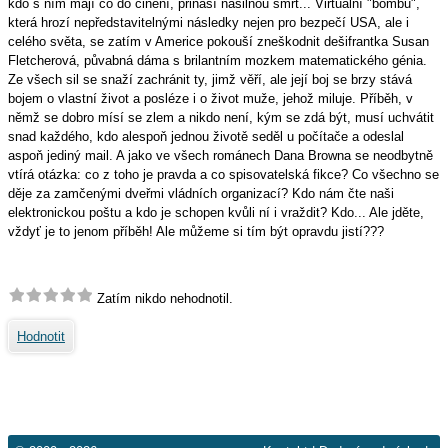
kdo s ním mají co do činění, přináší násilnou smrt... Virtuální "bombu",
která hrozí nepředstavitelnými následky nejen pro bezpečí USA, ale i
celého světa, se zatím v Americe pokouší zneškodnit dešifrantka Susan
Fletcherová, půvabná dáma s brilantním mozkem matematického génia.
Ze všech sil se snaží zachránit ty, jimž věří, ale její boj se brzy stává
bojem o vlastní život a posléze i o život muže, jehož miluje. Příběh, v
němž se dobro mísí se zlem a nikdo není, kým se zdá být, musí uchvátit
snad každého, kdo alespoň jednou životě seděl u počítače a odeslal
aspoň jediný mail. A jako ve všech románech Dana Browna se neodbytně
vtírá otázka: co z toho je pravda a co spisovatelská fikce? Co všechno se
děje za zamčenými dveřmi vládních organizací? Kdo nám čte naši
elektronickou poštu a kdo je schopen kvůli ní i vraždit? Kdo... Ale jděte,
vždyť je to jenom příběh! Ale můžeme si tím být opravdu jistí???
Zatím nikdo nehodnotil.
Hodnotit