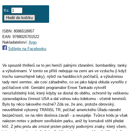
Ks:
ISBN: 8086518957
EAN:
9788025701522
Nakladatelství:
Argo
Sdílejte na Facebooku
Ve spoustě thrillerů se to jen hemží palnými zbraněmi, bombardéry, tanky
a výbušninami. V tomto se příliš nebojuje na zemi ani ve vzduchu (i když
trochu samozřejmě taky), nýbrž na harddiscích počítačů, a výbušninou
tady není semtex, ale cosi záhadného, co se jako bájná obluda vynořilo z
počítačové sítě. Geniální programátor Ensei Tankado vytvořil
nerozluštitelný kód, který kdyby se dostal do oběhu, ochromil by veškerou
zpravodajskou činnost USA a dal volnou ruku kdekomu - včetně teroristů.
Bylo by něco takového možné? Zdá se, že ano, protože obrovský,
neuvěřitelně výkonný TRANSL TR, počítač amerického Úřadu národní
bezpečnosti, se na něm doslova zavaří - a neuspěje. Tvůrce kódu je však
nalezen mrtev v jednom sevillském parku, aniž by komukoli stihl předat
klíč. Z jeho prstu ale zmizel prsten pokrytý podivnými znaky, který všem,