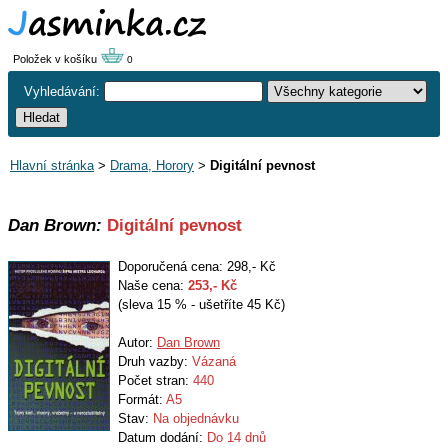
Položek v košíku
0
Vyhledávání:
Hlavní stránka
>
Drama, Horory
>
Digitální pevnost
Dan Brown:
Digitální pevnost
Doporučená cena: 298,- Kč
Naše cena:
253
,- Kč
(sleva 15 % - ušetříte 45 Kč)
Autor:
Dan Brown
Druh vazby:
Vázaná
Počet stran:
440
Formát:
A5
Stav:
Na objednávku
Datum dodání:
Do 14 dnů