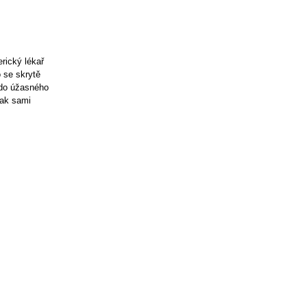
rický lékař
 se skrytě
 do úžasného
šak sami