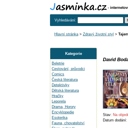
- interneto
Vyhledávání:
Hlavní stránka
>
Zdravý životní styl
>
Tajem
Kategorie
David Boda
Beletrie
Cestování, průvodci
Comics
Česká literatura
Detektivky
Dětská literatura
Hračky
Leporela
Drama, Horory
Encyklopedie
Stav:
Na objed
Esoterika
Datum dodání
Fauna, chovatelství