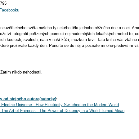
6795
a Facebooku
ř neuvěřitelného světa našeho fyzického těla jednoho běžného dne a noci. Ame
ožství fotografií pořízených pomocí nejmodernějších lékařských metod to, co
ich kostech, svalech, na a v naší kůži, mozku a krvi. Tato kniha vás vtáhne
 které prožíváte každý den. Ponořte se do něj a poznáte mnohé-především v
Zatím nikdo nehodnotil.
y od stejného autora(autorky)
:
 Electric Universe : How Electricity Switched on the Modern World
 The Art of Fairness : The Power of Decency in a World Turned Mean