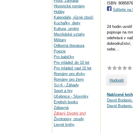
Flora, zahrada
ISBN: 808587
Historické romány
Sdílejte n
Hobby
Kalendáře, různé zboží
Kuchařky, diety
24 hodin uvnit
Kultura, umění
popisuje na mn
Mezilidské vztahy
odehrává v naš
Military
dobrodružství,
Odborná literatura
sebe...
Poezie
Pro babičky
Pro mládež do 10 let
Pro mládež nad 10 let
Romány pro dívky
Romány pro ženy
Hodnotit
Sci-fi - Záhady
Sport a hry
Nabízené knih
Učebnice - Slovníky
David Bodanis:
English books
David Bodanis:
Zábavná
Zdravý životní styl
Životopisy, osudy
Levné knihy