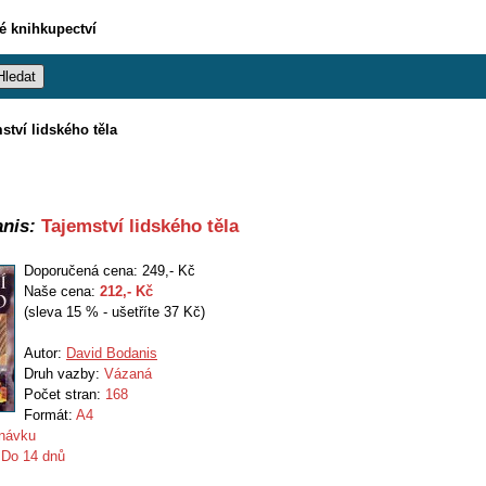
vé knihkupectví
ství lidského těla
nis:
Tajemství lidského těla
Doporučená cena: 249,- Kč
Naše cena:
212
,- Kč
(sleva 15 % - ušetříte 37 Kč)
Autor:
David Bodanis
Druh vazby:
Vázaná
Počet stran:
168
Formát:
A4
návku
:
Do 14 dnů