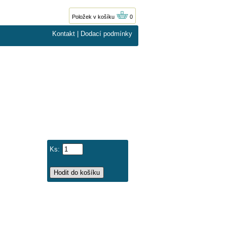
Položek v košíku
0
Kontakt
|
Dodací podmínky
Ks: