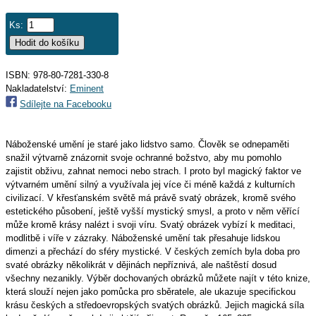
Ks:
ISBN: 978-80-7281-330-8
Nakladatelství:
Eminent
Sdílejte na Facebooku
Náboženské umění je staré jako lidstvo samo. Člověk se odnepaměti
snažil výtvarně znázornit svoje ochranné božstvo, aby mu pomohlo
zajistit obživu, zahnat nemoci nebo strach. I proto byl magický faktor ve
výtvarném umění silný a využívala jej více či méně každá z kulturních
civilizací. V křesťanském světě má právě svatý obrázek, kromě svého
estetického působení, ještě vyšší mystický smysl, a proto v něm věřící
může kromě krásy nalézt i svoji víru. Svatý obrázek vybízí k meditaci,
modlitbě i víře v zázraky. Náboženské umění tak přesahuje lidskou
dimenzi a přechází do sféry mystické. V českých zemích byla doba pro
svaté obrázky několikrát v dějinách nepříznivá, ale naštěstí dosud
všechny nezanikly. Výběr dochovaných obrázků můžete najít v této knize,
která slouží nejen jako pomůcka pro sběratele, ale ukazuje specifickou
krásu českých a středoevropských svatých obrázků. Jejich magická síla