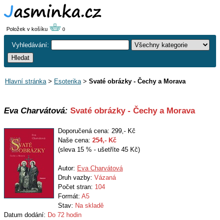
Položek v košíku
0
Vyhledávání:
Hlavní stránka
>
Esoterika
>
Svaté obrázky - Čechy a Morava
Eva Charvátová:
Svaté obrázky - Čechy a Morava
Doporučená cena: 299,- Kč
Naše cena:
254
,- Kč
(sleva 15 % - ušetříte 45 Kč)
Autor:
Eva Charvátová
Druh vazby:
Vázaná
Počet stran:
104
Formát:
A5
Stav:
Na skladě
Datum dodání:
Do 72 hodin