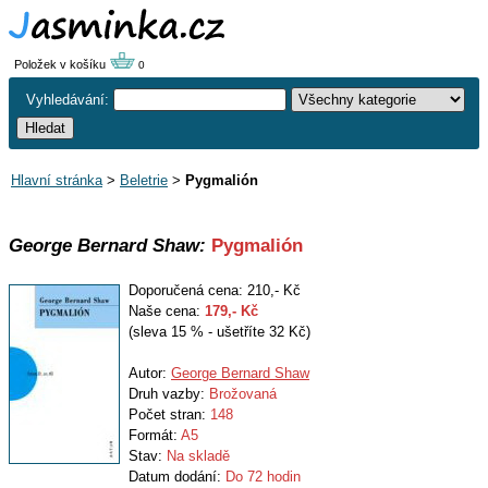
Položek v košíku
0
Vyhledávání:
Hlavní stránka
>
Beletrie
>
Pygmalión
George Bernard Shaw:
Pygmalión
Doporučená cena: 210,- Kč
Naše cena:
179
,- Kč
(sleva 15 % - ušetříte 32 Kč)
Autor:
George Bernard Shaw
Druh vazby:
Brožovaná
Počet stran:
148
Formát:
A5
Stav:
Na skladě
Datum dodání:
Do 72 hodin