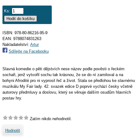
Ks:
ISBN: 978-80-86216-95-9
EAN:
9788074831263
Nakladatelství:
Artur
Sdílejte na Facebooku
Slavná komedie o pěti dějstvích nese název podle pověsti o řeckém
sochaři, jenž vytvořil sochu tak krásnou, že se do ní zamiloval a na
bohyni Afrodité pro ni vyprosil řeč a život. Stala se předlohou ke slavnému
muzikálu My Fair lady. 42. svazek edice D poprvé vychází česky včetně
autorovy předmluvy a doslovu, který se věnuje dalším osudům hlavních
postav hry.
Zatím nikdo nehodnotil.
Hodnotit